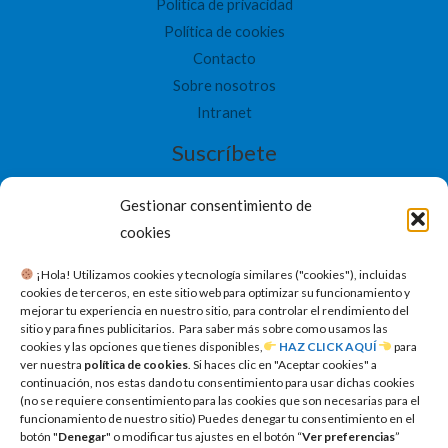
Política de privacidad
Política de cookies
Contacto
Sobre nosotros
Intranet
Suscríbete
Gestionar consentimiento de
cookies
​ ¡Hola! Utilizamos cookies y tecnología similares ("cookies"), incluidas
SUSCRIBETE
cookies de terceros, en este sitio web para optimizar su funcionamiento y
mejorar tu experiencia en nuestro sitio, para controlar el rendimiento del
sitio y para fines publicitarios. Para saber más sobre como usamos las
cookies y las opciones que tienes disponibles,
HAZ CLICK AQUÍ
para
ver nuestra
política de cookies
. Si haces clic en "Aceptar cookies" a
continuación, nos estas dando tu consentimiento para usar dichas cookies
(no se requiere consentimiento para las cookies que son necesarias para el
funcionamiento de nuestro sitio) Puedes denegar tu consentimiento en el
botón "
Denegar
" o modificar tus ajustes en el botón “
Ver preferencias
”