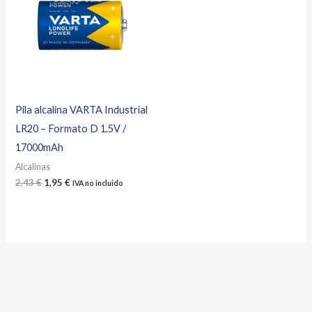
Pila alcalina VARTA Industrial
LR20 – Formato D 1.5V /
17000mAh
Alcalinas
El
El
2,43
€
1,95
€
IVA no incluido
precio
precio
original
actual
era:
es:
2,43 €.
1,95 €.