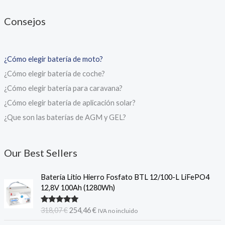
Consejos
¿Cómo elegir batería de moto?
¿Cómo elegir batería de coche?
¿Cómo elegir batería para caravana?
¿Cómo elegir batería de aplicación solar?
¿Que son las baterías de AGM y GEL?
Our Best Sellers
Batería Litio Hierro Fosfato BTL 12/100-L LiFePO4
12,8V 100Ah (1280Wh)
El
El
Valorado
318,07
€
254,46
€
IVA no incluido
con
5.00
de
precio
precio
5