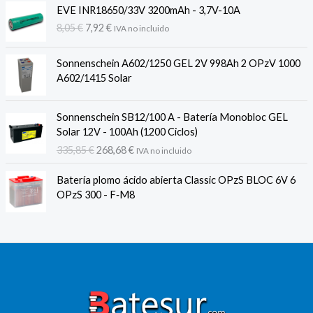
original
actual
EVE INR18650/33V 3200mAh - 3,7V-10A
era:
es:
El
El
8,05
€
7,92
€
IVA no incluido
318,07 €.
254,46 €.
precio
precio
original
actual
Sonnenschein A602/1250 GEL 2V 998Ah 2 OPzV 1000
era:
es:
A602/1415 Solar
8,05 €.
7,92 €.
Sonnenschein SB12/100 A - Batería Monobloc GEL
Solar 12V - 100Ah (1200 Ciclos)
El
El
335,85
€
268,68
€
IVA no incluido
precio
precio
original
actual
Batería plomo ácido abierta Classic OPzS BLOC 6V 6
era:
es:
OPzS 300 - F‐M8
335,85 €.
268,68 €.