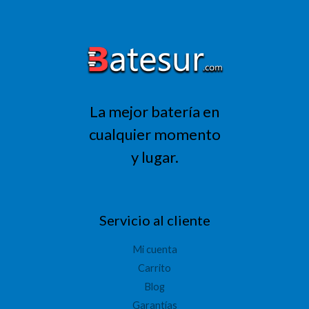
era:
es:
318,01 €.
254,41 €.
La mejor batería en
cualquier momento
y lugar.
Servicio al cliente
Mi cuenta
Carrito
Blog
Garantías