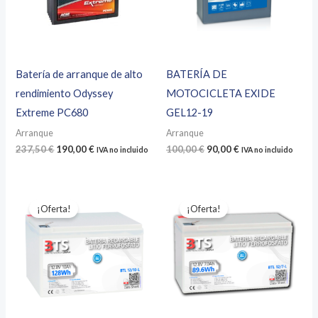
Batería de arranque de alto
BATERÍA DE
rendimiento Odyssey
MOTOCICLETA EXIDE
Extreme PC680
GEL12-19
Arranque
Arranque
El
El
El
El
237,50
€
190,00
€
100,00
€
90,00
€
IVA no incluido
IVA no incluido
precio
precio
precio
precio
original
actual
original
actual
era:
es:
era:
es:
237,50 €.
190,00 €.
100,00 €.
90,00 €.
¡Oferta!
¡Oferta!