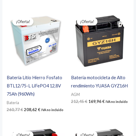
precio
precio
precio
precio
original
actual
original
actual
era:
es:
era:
es:
164,53 €.
131,63 €.
198,12 €.
158,80 €.
¡Oferta!
¡Oferta!
Batería Litio Hierro Fosfato
Batería motocicleta de Alto
BTL12/75-L LiFePO4 12,8V
rendimiento YUASA GYZ16H
75Ah (960Wh)
AGM
El
El
212,45
€
169,96
€
IVA no incluido
Batería
precio
precio
El
El
260,77
€
208,62
€
IVA no incluido
original
actual
precio
precio
era:
es:
original
actual
212,45 €.
169,96 €.
era:
es:
260,77 €.
208,62 €.
¡Oferta!
¡Oferta!