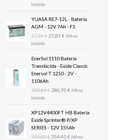
precio
precio
incluido
original
actual
era:
es:
YUASA RE7-12L - Batería
379,15 €.
303,32 €.
AGM - 12V 7Ah - F1
El
El
27,26
€
21,81
€
IVA no
precio
precio
incluido
original
actual
era:
es:
EnerSol 1110 Batería
27,26 €.
21,81 €.
Translúcida - Exide Classic
Enersol T 1250 - 2V -
1106Ah
El
El
358,64
€
286,91
€
IVA no
precio
precio
incluido
original
actual
era:
es:
XP12V4400FT HB Batería
358,64 €.
286,91 €.
Exide Sprinter® P/XP
SERIES - 12V 155Ah
El
El
318,01
€
254,41
€
IVA no