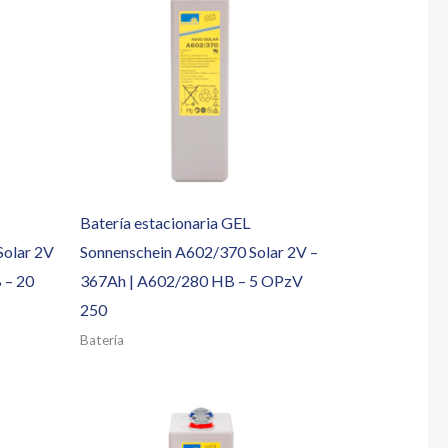
Batería estacionaria GEL
Solar 2V
Sonnenschein A602/370 Solar 2V –
 – 20
367Ah | A602/280 HB – 5 OPzV
250
Batería