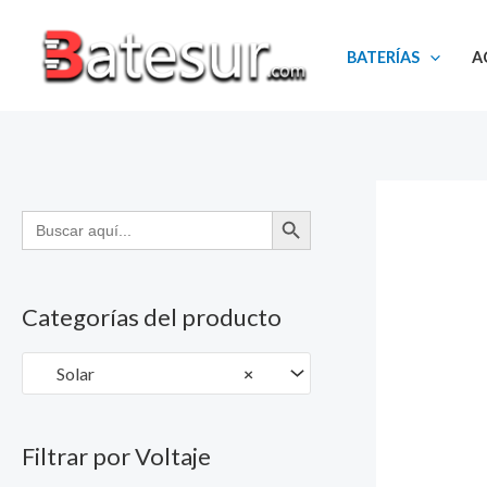
Ir
al
BATERÍAS
A
contenido
BOTÓN DE BÚSQUEDA
Buscar:
Categorías del producto
Solar
×
Filtrar por Voltaje