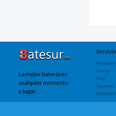
Servicio
Mi cuenta
Carrito
La mejor batería en
Blog
cualquier momento
Garantías
y lugar.
Devolucio