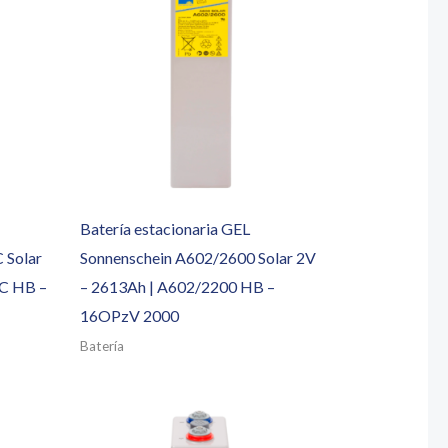
Batería estacionaria GEL
 Solar
Sonnenschein A602/2600 Solar 2V
C HB –
– 2613Ah | A602/2200 HB –
16OPzV 2000
Batería