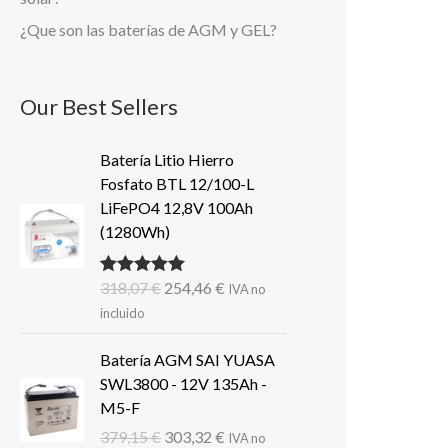
¿Que son las baterías de AGM y GEL?
Our Best Sellers
Batería Litio Hierro
Fosfato BTL 12/100-L
LiFePO4 12,8V 100Ah
(1280Wh)
El
El
318,07
€
254,46
€
Valorado con
IVA no
5.00
de 5
precio
precio
incluido
original
actual
era:
es:
Batería AGM SAI YUASA
318,07 €.
254,46 €.
SWL3800 - 12V 135Ah -
M5-F
El
El
379,15
€
303,32
€
IVA no