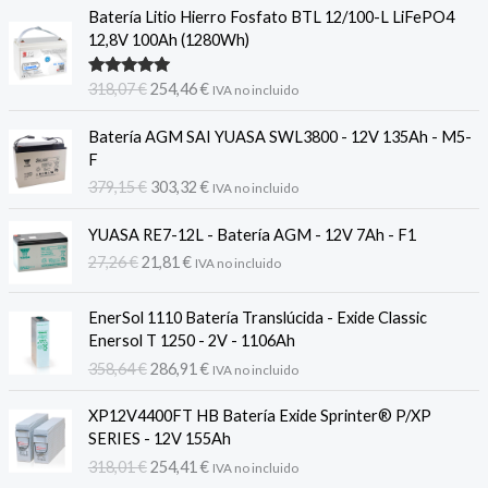
Batería Litio Hierro Fosfato BTL 12/100-L LiFePO4
12,8V 100Ah (1280Wh)
El
El
Valorado
318,07
€
254,46
€
IVA no incluido
con
5.00
de
precio
precio
5
original
actual
Batería AGM SAI YUASA SWL3800 - 12V 135Ah - M5-
era:
es:
F
318,07 €.
254,46 €.
El
El
379,15
€
303,32
€
IVA no incluido
precio
precio
original
actual
YUASA RE7-12L - Batería AGM - 12V 7Ah - F1
era:
es:
El
El
27,26
€
21,81
€
IVA no incluido
379,15 €.
303,32 €.
precio
precio
original
actual
EnerSol 1110 Batería Translúcida - Exide Classic
era:
es:
Enersol T 1250 - 2V - 1106Ah
27,26 €.
21,81 €.
El
El
358,64
€
286,91
€
IVA no incluido
precio
precio
original
actual
XP12V4400FT HB Batería Exide Sprinter® P/XP
era:
es:
SERIES - 12V 155Ah
358,64 €.
286,91 €.
El
El
318,01
€
254,41
€
IVA no incluido