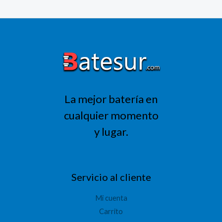
precio
precio
original
actual
era:
es:
318,01 €.
254,41 €.
La mejor batería en
cualquier momento
y lugar.
Servicio al cliente
Mi cuenta
Carrito