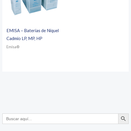
EMISA – Baterías de Níquel
Cadmio LP, MP, HP
Emisa®
BOTÓN DE
Buscar: