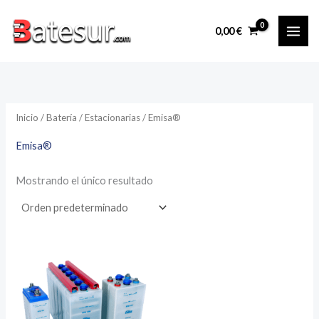
Ir
al
0,00
€
contenido
Inicio
/
Batería
/
Estacionarias
/ Emisa®
Emisa®
Mostrando el único resultado