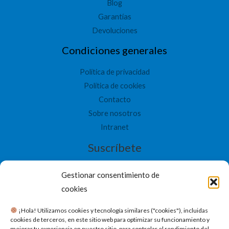
Blog
Garantías
Devoluciones
Condiciones generales
Política de privacidad
Política de cookies
Contacto
Sobre nosotros
Intranet
Suscríbete
Gestionar consentimiento de
cookies
​ ¡Hola! Utilizamos cookies y tecnología similares ("cookies"), incluidas
SUSCRIBETE
cookies de terceros, en este sitio web para optimizar su funcionamiento y
mejorar tu experiencia en nuestro sitio, para controlar el rendimiento del