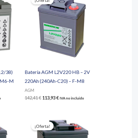
¡Oferta!
12/38)
Batería AGM L2V220 HB – 2V
– M6-M
220Ah (240Ah-C20) – F-M8
AGM
El
El
142,41
€
113,93
€
o
IVA no incluido
precio
precio
original
actual
era:
es:
142,41 €.
113,93 €.
¡Oferta!