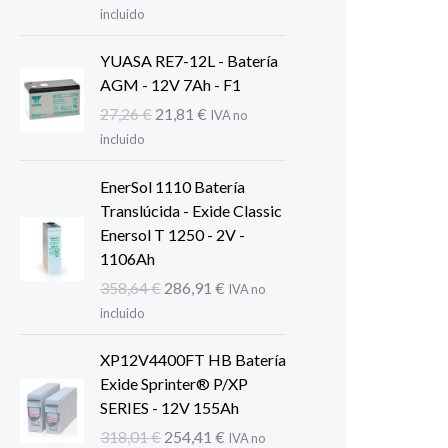
precio
precio
incluido
original
actual
era:
es:
YUASA RE7-12L - Batería
379,15 €.
303,32 €.
AGM - 12V 7Ah - F1
El
El
27,26
€
21,81
€
IVA no
precio
precio
incluido
original
actual
era:
es:
EnerSol 1110 Batería
27,26 €.
21,81 €.
Translúcida - Exide Classic
Enersol T 1250 - 2V -
1106Ah
El
El
358,64
€
286,91
€
IVA no
precio
precio
incluido
original
actual
era:
es:
XP12V4400FT HB Batería
358,64 €.
286,91 €.
Exide Sprinter® P/XP
SERIES - 12V 155Ah
El
El
318,01
€
254,41
€
IVA no