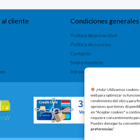
 al cliente
Condiciones generales
Política de privacidad
Política de cookies
Contacto
Sobre nosotros
nes
Intranet
​ ¡Hola! Utilizamos cookies 
web para optimizar su funcion
rendimiento del sitio y para f
opciones que tienes disponibl
en "Aceptar cookies" a contin
requiere consentimiento para 
Puedes denegar tu consentimi
preferencias
”