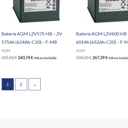
Batería AGM L2V575 HB – 2V
Batería AGM L2V600 HB 
575Ah (624Ah-C20) – F-M8
601Ah (652Ah-C20) – F-
AGM
AGM
El
El
El
El
325,92
€
260,74
€
334,23
€
267,39
€
IVA no incluido
IVA no inclu
precio
precio
precio
precio
original
actual
original
actual
era:
es:
era:
es:
325,92 €.
260,74 €.
334,23 €.
267,39 €.
1
2
→