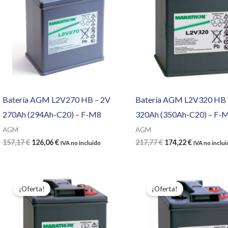
Batería AGM L2V270 HB – 2V
Batería AGM L2V320 HB 
270Ah (294Ah-C20) – F-M8
320Ah (350Ah-C20) – F-
AGM
AGM
El
El
El
El
157,17
€
126,06
€
217,77
€
174,22
€
IVA no incluido
IVA no inclu
precio
precio
precio
precio
original
actual
original
actual
era:
es:
era:
es:
157,17 €.
126,06 €.
217,77 €.
174,22 €.
¡Oferta!
¡Oferta!