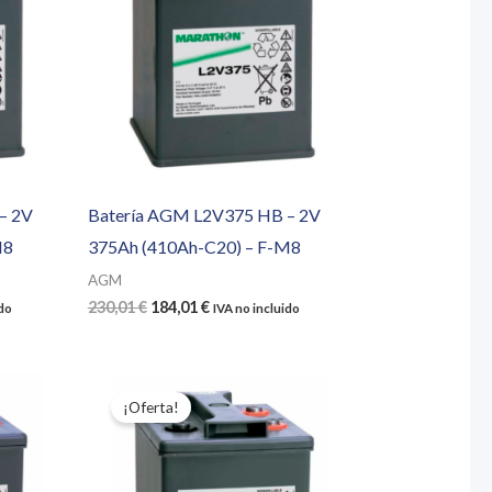
– 2V
Batería AGM L2V375 HB – 2V
M8
375Ah (410Ah-C20) – F-M8
AGM
El
El
230,01
€
184,01
€
ido
IVA no incluido
precio
precio
original
actual
era:
es:
230,01 €.
184,01 €.
¡Oferta!