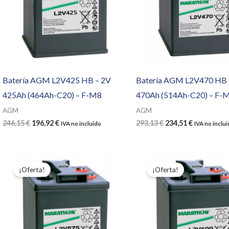
Batería AGM L2V425 HB – 2V
Batería AGM L2V470 HB 
425Ah (464Ah-C20) – F-M8
470Ah (514Ah-C20) – F-
AGM
AGM
El
El
El
El
246,15
€
196,92
€
293,13
€
234,51
€
IVA no incluido
IVA no inclu
precio
precio
precio
precio
original
actual
original
actual
era:
es:
era:
es:
246,15 €.
196,92 €.
293,13 €.
234,51 €.
¡Oferta!
¡Oferta!