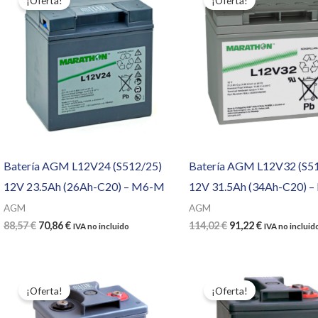
¡Oferta!
¡Oferta!
Batería AGM L12V24 (S512/25)
Batería AGM L12V32 (S5
12V 23.5Ah (26Ah-C20) – M6-M
12V 31.5Ah (34Ah-C20) 
AGM
AGM
El
El
El
El
88,57
€
70,86
€
114,02
€
91,22
€
IVA no incluido
IVA no incluid
precio
precio
precio
precio
original
actual
original
actual
era:
es:
era:
es:
88,57 €.
70,86 €.
114,02 €.
91,22 €.
¡Oferta!
¡Oferta!