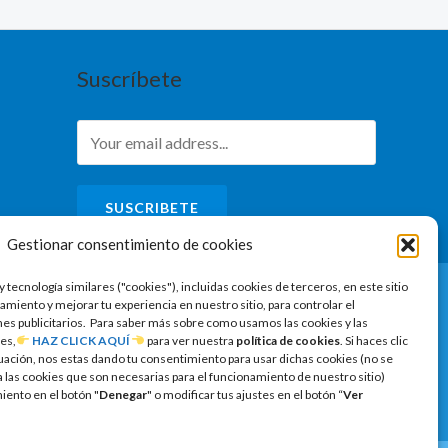
Suscríbete
SUSCRIBETE
Gestionar consentimiento de cookies
y tecnología similares ("cookies"), incluidas cookies de terceros, en este sitio
amiento y mejorar tu experiencia en nuestro sitio, para controlar el
ines publicitarios. Para saber más sobre como usamos las cookies y las
es,
HAZ CLICK AQUÍ
para ver nuestra
política de cookies
. Si haces clic
uación, nos estas dando tu consentimiento para usar dichas cookies (no se
las cookies que son necesarias para el funcionamiento de nuestro sitio)
ento en el botón "
Denegar
" o modificar tus ajustes en el botón “
Ver