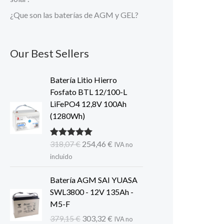
¿Que son las baterías de AGM y GEL?
Our Best Sellers
Batería Litio Hierro
Fosfato BTL 12/100-L
LiFePO4 12,8V 100Ah
(1280Wh)
El
El
318,07
€
254,46
€
Valorado con
IVA no
5.00
de 5
precio
precio
incluido
original
actual
era:
es:
Batería AGM SAI YUASA
318,07 €.
254,46 €.
SWL3800 - 12V 135Ah -
M5-F
El
El
379,15
€
303,32
€
IVA no