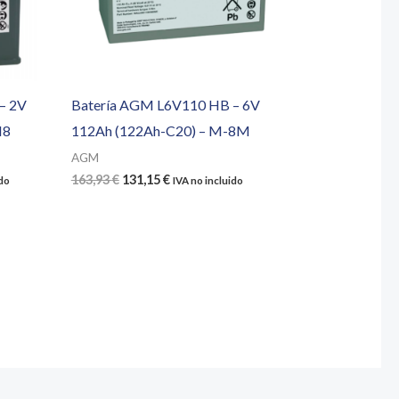
– 2V
Batería AGM L6V110 HB – 6V
M8
112Ah (122Ah-C20) – M-8M
AGM
El
El
163,93
€
131,15
€
ido
IVA no incluido
precio
precio
original
actual
era:
es:
163,93 €.
131,15 €.