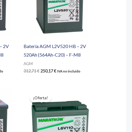
– 2V
Batería AGM L2V520 HB – 2V
M8
520Ah (564Ah-C20) – F-M8
AGM
El
El
312,71
€
250,17
€
ido
IVA no incluido
precio
precio
original
actual
era:
es:
312,71 €.
250,17 €.
¡Oferta!