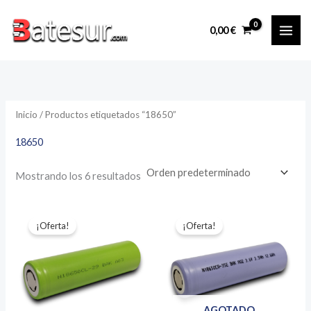
Ir
al
0,00
€
contenido
Inicio
/ Productos etiquetados “18650”
18650
Mostrando los 6 resultados
¡Oferta!
¡Oferta!
AGOTADO