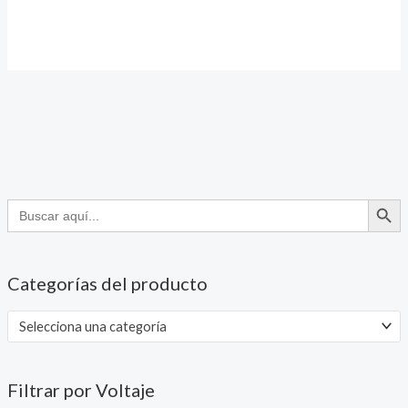
precio
precio
era:
es:
original
actual
9,90 €.
7,92 €.
era:
es:
9,90 €.
7,92 €.
BOTÓN DE
Buscar:
Categorías del producto
Selecciona una categoría
Filtrar por Voltaje