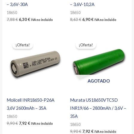
– 3,6V-30A
– 3,6V-10,2A
18650
18650
El
El
El
El
7,88
€
6,30
€
8,63
€
6,90
€
IVA no incluido
IVA no incluido
precio
precio
precio
precio
original
actual
original
actual
era:
es:
era:
es:
7,88 €.
6,30 €.
8,63 €.
6,90 €.
¡Oferta!
¡Oferta!
AGOTADO
Molicell INR18650-P26A
Murata US18650VTC5D
3,6V 2600mAh – 35A
INR19/66 – 2800mAh / 3,6V –
35A
18650
El
El
9,90
€
7,92
€
IVA no incluido
18650
precio
precio
El
El
9,90
€
7,92
€
IVA no incluido
original
actual