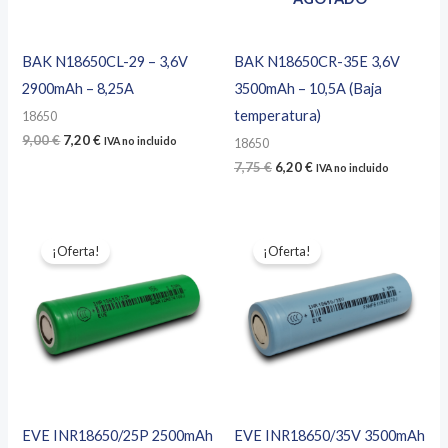
BAK N18650CL-29 – 3,6V
BAK N18650CR-35E 3,6V
2900mAh – 8,25A
3500mAh – 10,5A (Baja
temperatura)
18650
El
El
9,00
€
7,20
€
IVA no incluido
18650
precio
precio
El
El
7,75
€
6,20
€
IVA no incluido
original
actual
precio
precio
era:
es:
original
actual
9,00 €.
7,20 €.
era:
es:
7,75 €.
6,20 €.
¡Oferta!
¡Oferta!
EVE INR18650/25P 2500mAh
EVE INR18650/35V 3500mAh