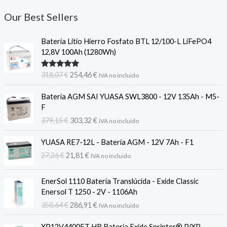
Our Best Sellers
Batería Litio Hierro Fosfato BTL 12/100-L LiFePO4
12,8V 100Ah (1280Wh)
El
El
Valorado
318,07
€
254,46
€
IVA no incluido
con
5.00
de
precio
precio
5
original
actual
Batería AGM SAI YUASA SWL3800 - 12V 135Ah - M5-
era:
es:
F
318,07 €.
254,46 €.
El
El
379,15
€
303,32
€
IVA no incluido
precio
precio
original
actual
YUASA RE7-12L - Batería AGM - 12V 7Ah - F1
era:
es:
El
El
27,26
€
21,81
€
IVA no incluido
379,15 €.
303,32 €.
precio
precio
original
actual
EnerSol 1110 Batería Translúcida - Exide Classic
era:
es:
Enersol T 1250 - 2V - 1106Ah
27,26 €.
21,81 €.
El
El
358,64
€
286,91
€
IVA no incluido
precio
precio
original
actual
XP12V4400FT HB Batería Exide Sprinter® P/XP