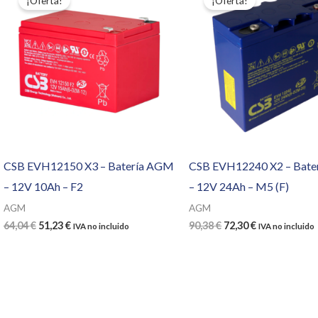
¡Oferta!
¡Oferta!
CSB EVH12150 X3 – Batería AGM
CSB EVH12240 X2 – Bat
– 12V 10Ah – F2
– 12V 24Ah – M5 (F)
AGM
AGM
El
El
El
El
64,04
€
51,23
€
90,38
€
72,30
€
IVA no incluido
IVA no incluido
precio
precio
precio
precio
original
actual
original
actual
era:
es:
era:
es:
64,04 €.
51,23 €.
90,38 €.
72,30 €.