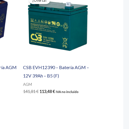
¡Oferta!
ería AGM
CSB EVH12390 – Batería AGM –
12V 39Ah – B5 (F)
AGM
El
El
141,81
€
113,48
€
IVA no incluido
precio
precio
original
actual
era:
es:
141,81 €.
113,48 €.