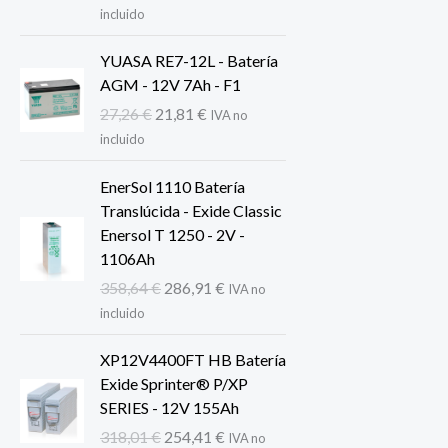
precio
precio
incluido
original
actual
era:
es:
YUASA RE7-12L - Batería
379,15 €.
303,32 €.
AGM - 12V 7Ah - F1
El
El
27,26
€
21,81
€
IVA no
precio
precio
incluido
original
actual
era:
es:
EnerSol 1110 Batería
27,26 €.
21,81 €.
Translúcida - Exide Classic
Enersol T 1250 - 2V -
1106Ah
El
El
358,64
€
286,91
€
IVA no
precio
precio
incluido
original
actual
era:
es:
XP12V4400FT HB Batería
358,64 €.
286,91 €.
Exide Sprinter® P/XP
SERIES - 12V 155Ah
El
El
318,01
€
254,41
€
IVA no