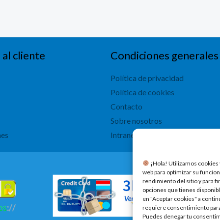
 al cliente
Condiciones generales
Política de privacidad
Política de cookies
Contacto
Sobre nosotros
nes
Intranet
​ ¡Hola! Utilizamos cookies 
web para optimizar su funcion
rendimiento del sitio y para f
opciones que tienes disponibl
en "Aceptar cookies" a contin
requiere consentimiento para 
Puedes denegar tu consentimi