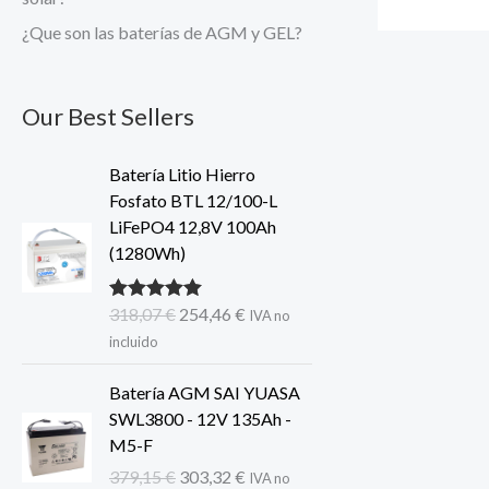
¿Que son las baterías de AGM y GEL?
Our Best Sellers
Batería Litio Hierro
Fosfato BTL 12/100-L
LiFePO4 12,8V 100Ah
(1280Wh)
El
El
318,07
€
254,46
€
Valorado con
IVA no
5.00
de 5
precio
precio
incluido
original
actual
era:
es:
Batería AGM SAI YUASA
318,07 €.
254,46 €.
SWL3800 - 12V 135Ah -
M5-F
El
El
379,15
€
303,32
€
IVA no