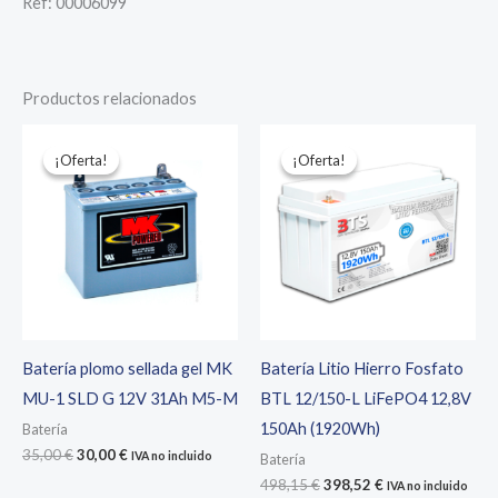
Ref: 00006099
Productos relacionados
¡Oferta!
¡Oferta!
¡Oferta!
¡Oferta!
Batería plomo sellada gel MK
Batería Litio Hierro Fosfato
MU-1 SLD G 12V 31Ah M5-M
BTL 12/150-L LiFePO4 12,8V
150Ah (1920Wh)
Batería
El
El
35,00
€
30,00
€
IVA no incluido
Batería
precio
precio
El
El
498,15
€
398,52
€
IVA no incluido
original
actual