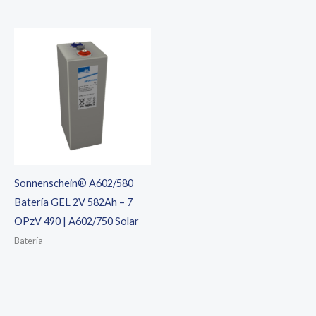
precio
precio
era:
es:
original
actual
35,00 €.
30,00 €.
era:
es:
498,15 €.
398,52 €.
Sonnenschein® A602/580
Batería GEL 2V 582Ah – 7
OPzV 490 | A602/750 Solar
Batería