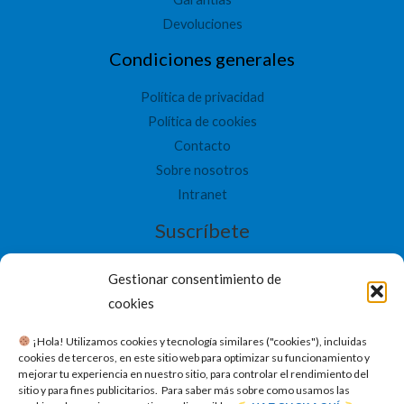
Devoluciones
Condiciones generales
Política de privacidad
Política de cookies
Contacto
Sobre nosotros
Intranet
Suscríbete
Gestionar consentimiento de
cookies
​ ¡Hola! Utilizamos cookies y tecnología similares ("cookies"), incluidas
SUSCRIBETE
cookies de terceros, en este sitio web para optimizar su funcionamiento y
mejorar tu experiencia en nuestro sitio, para controlar el rendimiento del
sitio y para fines publicitarios. Para saber más sobre como usamos las