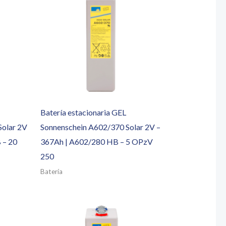
Batería estacionaria GEL
Solar 2V
Sonnenschein A602/370 Solar 2V –
 – 20
367Ah | A602/280 HB – 5 OPzV
250
Batería