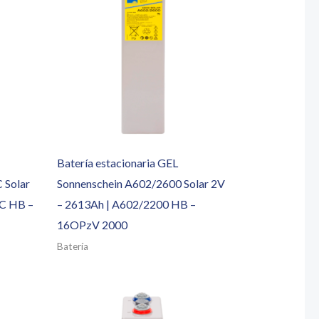
Batería estacionaria GEL
 Solar
Sonnenschein A602/2600 Solar 2V
C HB –
– 2613Ah | A602/2200 HB –
16OPzV 2000
Batería