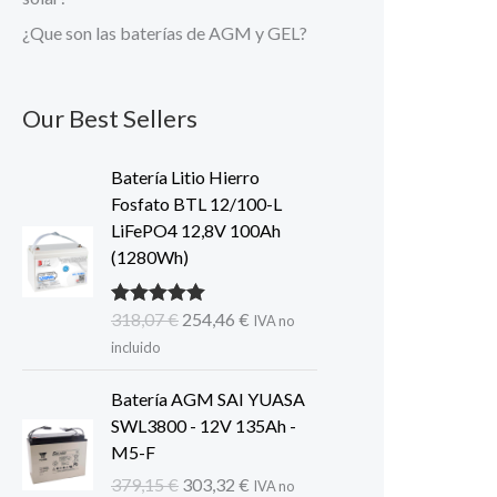
¿Que son las baterías de AGM y GEL?
Our Best Sellers
Batería Litio Hierro
Fosfato BTL 12/100-L
LiFePO4 12,8V 100Ah
(1280Wh)
El
El
318,07
€
254,46
€
Valorado con
IVA no
5.00
de 5
precio
precio
incluido
original
actual
era:
es:
Batería AGM SAI YUASA
318,07 €.
254,46 €.
SWL3800 - 12V 135Ah -
M5-F
El
El
379,15
€
303,32
€
IVA no