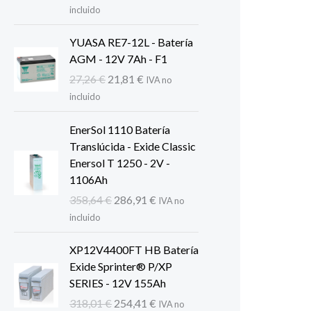
precio
precio
incluido
original
actual
era:
es:
YUASA RE7-12L - Batería
379,15 €.
303,32 €.
AGM - 12V 7Ah - F1
El
El
27,26
€
21,81
€
IVA no
precio
precio
incluido
original
actual
era:
es:
EnerSol 1110 Batería
27,26 €.
21,81 €.
Translúcida - Exide Classic
Enersol T 1250 - 2V -
1106Ah
El
El
358,64
€
286,91
€
IVA no
precio
precio
incluido
original
actual
era:
es:
XP12V4400FT HB Batería
358,64 €.
286,91 €.
Exide Sprinter® P/XP
SERIES - 12V 155Ah
El
El
318,01
€
254,41
€
IVA no