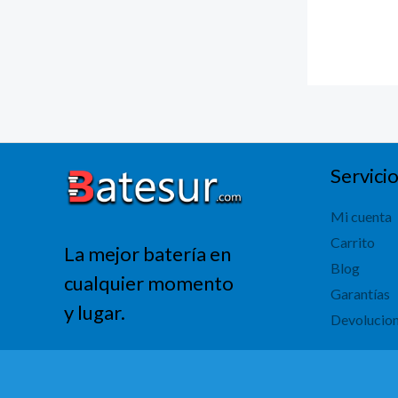
Servicio
Mi cuenta
Carrito
La mejor batería en
Blog
cualquier momento
Garantías
y lugar.
Devolucio