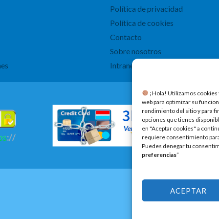
Política de privacidad
Política de cookies
Contacto
Sobre nosotros
nes
Intranet
​ ¡Hola! Utilizamos cookies 
web para optimizar su funcion
rendimiento del sitio y para f
opciones que tienes disponibl
en "Aceptar cookies" a contin
requiere consentimiento para 
Puedes denegar tu consentimi
preferencias
”
ACEPTAR