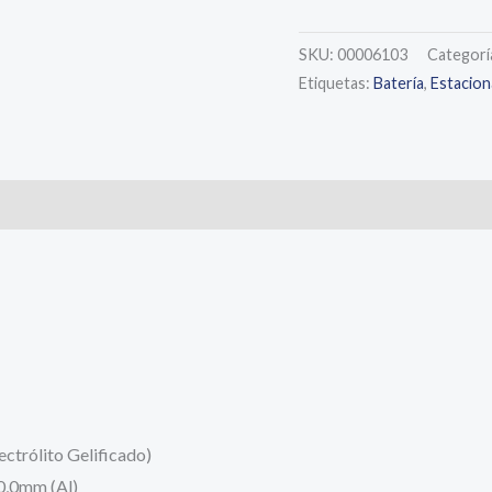
SKU:
00006103
Categorí
Etiquetas:
Batería
,
Estacion
s (0)
ectrólito Gelificado)
0,0mm (Al)