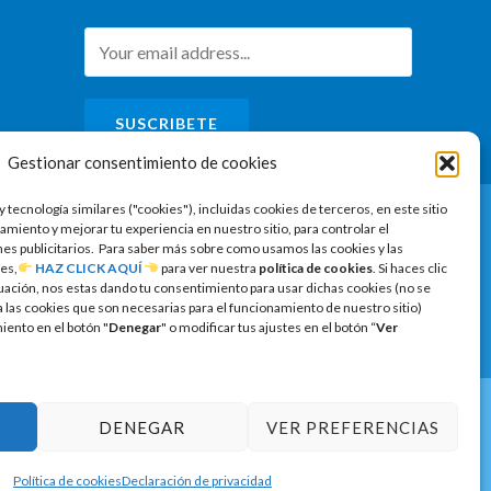
SUSCRIBETE
Gestionar consentimiento de cookies
y tecnología similares ("cookies"), incluidas cookies de terceros, en este sitio
amiento y mejorar tu experiencia en nuestro sitio, para controlar el
ines publicitarios. Para saber más sobre como usamos las cookies y las
es,
HAZ CLICK AQUÍ
para ver nuestra
política de cookies
. Si haces clic
uación, nos estas dando tu consentimiento para usar dichas cookies (no se
las cookies que son necesarias para el funcionamiento de nuestro sitio)
ento en el botón "
Denegar
" o modificar tus ajustes en el botón “
Ver
DENEGAR
VER PREFERENCIAS
Política de cookies
Declaración de privacidad