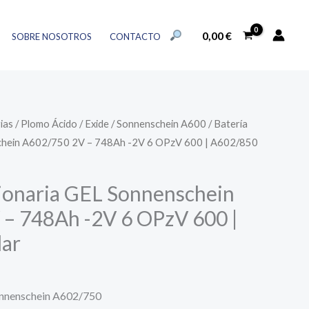
BUSCAR:
0,00
€
SOBRE NOSOTROS
CONTACTO
BOTÓN DE BÚSQUEDA
ias
/
Plomo Ácido
/
Exide
/
Sonnenschein A600
/ Batería
chein A602/750 2V – 748Ah -2V 6 OPzV 600 | A602/850
cionaria GEL Sonnenschein
– 748Ah -2V 6 OPzV 600 |
lar
onnenschein A602/750