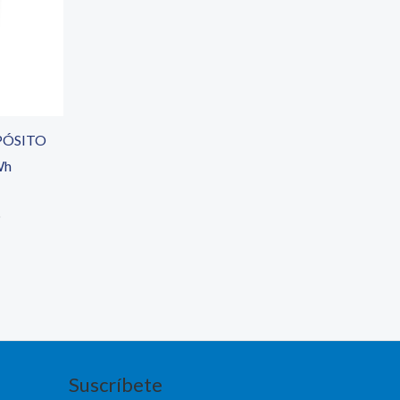
PÓSITO
Wh
o
Suscríbete