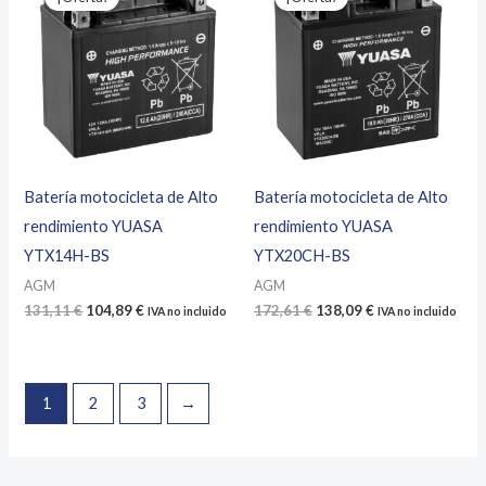
Batería motocicleta de Alto
Batería motocicleta de Alto
rendimiento YUASA
rendimiento YUASA
YTX14H-BS
YTX20CH-BS
AGM
AGM
El
El
El
El
131,11
€
104,89
€
172,61
€
138,09
€
IVA no incluido
IVA no incluido
precio
precio
precio
precio
original
actual
original
actual
era:
es:
era:
es:
131,11 €.
104,89 €.
172,61 €.
138,09 €.
1
2
3
→