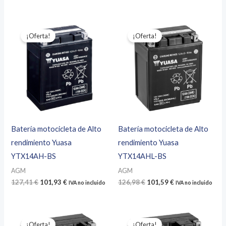
precio
precio
precio
precio
original
actual
original
actual
era:
es:
era:
es:
220,32 €.
176,26 €.
223,38 €.
178,71 €.
¡Oferta!
¡Oferta!
Batería motocicleta de Alto
Batería motocicleta de Alto
rendimiento Yuasa
rendimiento Yuasa
YTX14AH-BS
YTX14AHL-BS
AGM
AGM
El
El
El
El
127,41
€
101,93
€
126,98
€
101,59
€
IVA no incluido
IVA no incluido
precio
precio
precio
precio
original
actual
original
actual
era:
es:
era:
es:
127,41 €.
101,93 €.
126,98 €.
101,59 €.
¡Oferta!
¡Oferta!