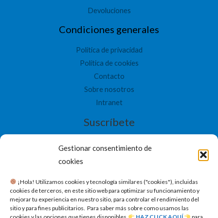
Devoluciones
Condiciones generales
Política de privacidad
Política de cookies
Contacto
Sobre nosotros
Intranet
Suscríbete
Gestionar consentimiento de
cookies
​ ¡Hola! Utilizamos cookies y tecnología similares ("cookies"), incluidas
SUSCRIBETE
cookies de terceros, en este sitio web para optimizar su funcionamiento y
mejorar tu experiencia en nuestro sitio, para controlar el rendimiento del
sitio y para fines publicitarios. Para saber más sobre como usamos las
cookies y las opciones que tienes disponibles,
HAZ CLICK AQUÍ
para