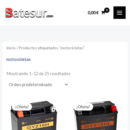
Ir
al
0,00
€
contenido
Inicio
/ Productos etiquetados “motocicletas”
motocicletas
Mostrando 1–12 de 25 resultados
¡Oferta!
¡Oferta!