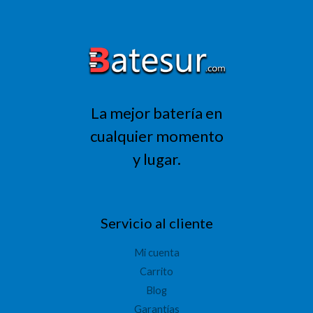
era:
es:
318,01 €.
254,41 €.
La mejor batería en
cualquier momento
y lugar.
Servicio al cliente
Mi cuenta
Carrito
Blog
Garantías