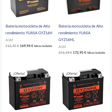
Batería motocicleta de Alto
Batería motocicleta de Alto
rendimiento YUASA GYZ16H
rendimiento YUASA
GYZ16HL
AGM
El
El
212,45
€
169,96
€
IVA no incluido
AGM
precio
precio
El
El
256,18
€
172,95
€
IVA no incluido
original
actual
precio
precio
era:
es:
original
actual
212,45 €.
169,96 €.
era:
es:
256,18 €.
172,95 €.
¡Oferta!
¡Oferta!