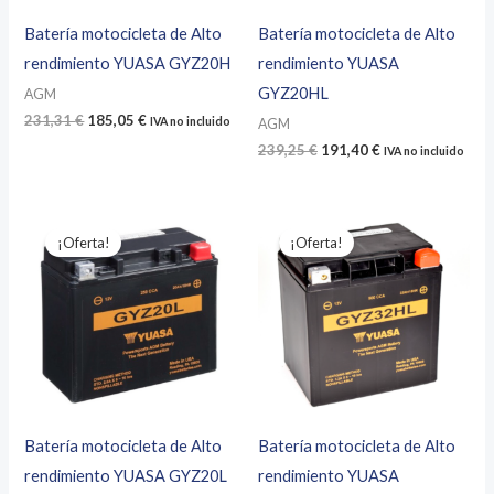
Batería motocicleta de Alto
Batería motocicleta de Alto
rendimiento YUASA GYZ20H
rendimiento YUASA
GYZ20HL
AGM
El
El
231,31
€
185,05
€
IVA no incluido
AGM
precio
precio
El
El
239,25
€
191,40
€
IVA no incluido
original
actual
precio
precio
era:
es:
original
actual
231,31 €.
185,05 €.
era:
es:
239,25 €.
191,40 €.
¡Oferta!
¡Oferta!
Batería motocicleta de Alto
Batería motocicleta de Alto
rendimiento YUASA GYZ20L
rendimiento YUASA