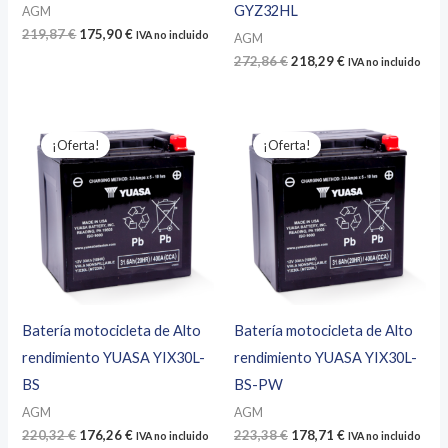
GYZ32HL
AGM
El
El
219,87
€
175,90
€
IVA no incluido
AGM
precio
precio
El
El
272,86
€
218,29
€
IVA no incluido
original
actual
precio
precio
era:
es:
original
actual
219,87 €.
175,90 €.
era:
es:
272,86 €.
218,29 €.
¡Oferta!
¡Oferta!
Batería motocicleta de Alto
Batería motocicleta de Alto
rendimiento YUASA YIX30L-
rendimiento YUASA YIX30L-
BS
BS-PW
AGM
AGM
El
El
El
El
220,32
€
176,26
€
223,38
€
178,71
€
IVA no incluido
IVA no incluido