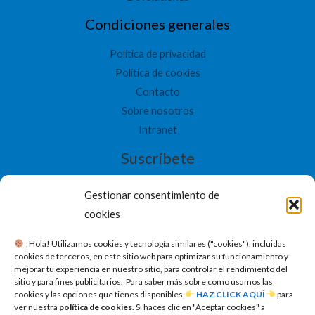
Condiciones generales
Política de privacidad
Política de cookies
Contacto
Sobre nosotros
Intranet
Suscríbete
Gestionar consentimiento de
cookies
​ ¡Hola! Utilizamos cookies y tecnología similares ("cookies"), incluidas
SUSCRIBETE
cookies de terceros, en este sitio web para optimizar su funcionamiento y
mejorar tu experiencia en nuestro sitio, para controlar el rendimiento del
sitio y para fines publicitarios. Para saber más sobre como usamos las
cookies y las opciones que tienes disponibles,
HAZ CLICK AQUÍ
para
ver nuestra
política de cookies
. Si haces clic en "Aceptar cookies" a