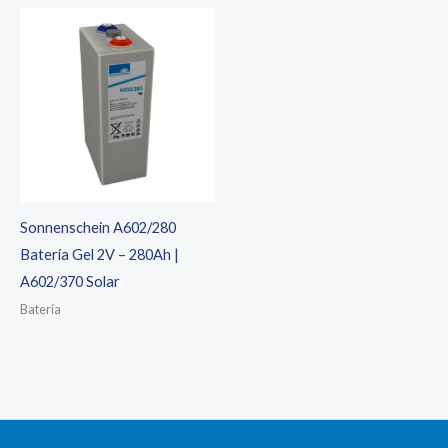
era:
es:
198,12 €.
158,80 €.
Sonnenschein A602/280
Batería Gel 2V – 280Ah |
A602/370 Solar
Batería