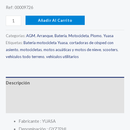
Ref: 00009726
Batería
Añadir Al Carrito
motocicleta
de
Categorías:
AGM
,
Arranque
,
Batería
,
Motocicleta
,
Plomo
,
Yuasa
Alto
Etiquetas:
Batería motocicleta Yuasa
,
cortadoras de césped con
asiento
,
motocicletas
,
motos acuáticas y motos de nieve
,
scooters
,
rendimiento
vehículos todo terreno
,
vehículos utilitarios
YUASA
GYZ32HL
cantidad
Descripción
Información adicional
Valoraciones (0)
Fabricante : YUASA
Denominación : GYZ32HL