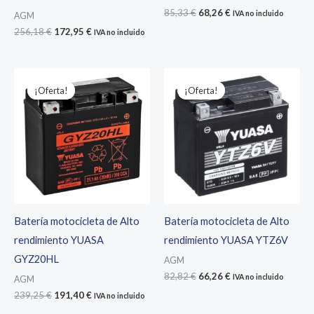
El
El
85,33
€
68,26
€
IVA no incluido
AGM
precio
precio
El
El
256,18
€
172,95
€
IVA no incluido
original
actual
precio
precio
era:
es:
original
actual
85,33 €.
68,26 €.
era:
es:
256,18 €.
172,95 €.
¡Oferta!
¡Oferta!
¡Oferta!
¡Oferta!
Batería motocicleta de Alto
Batería motocicleta de Alto
rendimiento YUASA
rendimiento YUASA YTZ6V
GYZ20HL
AGM
El
El
82,82
€
66,26
€
IVA no incluido
AGM
precio
precio
El
El
239,25
€
191,40
€
IVA no incluido
original
actual
precio
precio
era:
es: