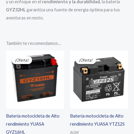
y un enfoque en el
rendimiento y la durabilidad
, la batería
GYZ32HL
garantiza una fuente de energía óptima para tus
aventuras en moto.
También te recomendamos…
¡Oferta!
¡Oferta!
¡Oferta!
¡Oferta!
Batería motocicleta de Alto
Batería motocicleta de Alto
rendimiento YUASA
rendimiento YUASA YTZ12S
GYZ16HL
AGM