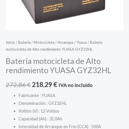
Inicio
/
Batería
/
Motocicleta
/
Arranque
/
Yuasa
/ Batería
motocicleta de Alto rendimiento YUASA GYZ32HL
Batería motocicleta de Alto
rendimiento YUASA GYZ32HL
El
El
272,86
€
218,29
€
IVA no incluido
precio
precio
Fabricante : YUASA
Denominación : GYZ32HL
original
actual
Voltios (V) : 12 Voltios
era:
es:
Capacidad (Ah) : 32,0Ah
Intensidad de Arranque en Frío (CCA) : 500A