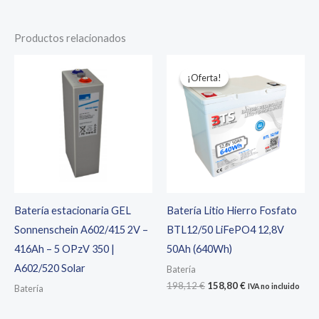
original
actual
82,82 €.
66,26 €.
era:
es:
239,25 €.
191,40 €.
Productos relacionados
¡Oferta!
¡Oferta!
Batería estacionaria GEL
Batería Litio Hierro Fosfato
Sonnenschein A602/415 2V –
BTL12/50 LiFePO4 12,8V
416Ah – 5 OPzV 350 |
50Ah (640Wh)
A602/520 Solar
Batería
El
El
198,12
€
158,80
€
IVA no incluido
Batería
precio
precio
original
actual