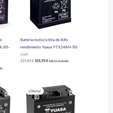
to
Batería motocicleta de Alto
L-BS-
rendimiento Yuasa YTX14AH-BS
AGM
El
El
127,41
€
101,93
€
IVA no incluido
precio
precio
ido
original
actual
era:
es:
127,41 €.
101,93 €.
¡Oferta!