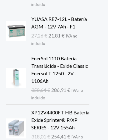
precio
precio
incluido
original
actual
era:
es:
YUASA RE7-12L - Batería
379,15 €.
303,32 €.
AGM - 12V 7Ah - F1
El
El
27,26
€
21,81
€
IVA no
precio
precio
incluido
original
actual
era:
es:
EnerSol 1110 Batería
27,26 €.
21,81 €.
Translúcida - Exide Classic
Enersol T 1250 - 2V -
1106Ah
El
El
358,64
€
286,91
€
IVA no
precio
precio
incluido
original
actual
era:
es:
XP12V4400FT HB Batería
358,64 €.
286,91 €.
Exide Sprinter® P/XP
SERIES - 12V 155Ah
El
El
318,01
€
254,41
€
IVA no