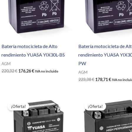
Batería motocicleta de Alto
Batería motocicleta de Al
rendimiento YUASA YIX30L-BS
rendimiento YUASA YIX30
PW
AGM
El
El
220,32
€
176,26
€
IVA no incluido
AGM
precio
precio
El
El
223,38
€
178,71
€
IVA no inclu
original
actual
precio
precio
era:
es:
original
actual
220,32 €.
176,26 €.
era:
es:
223,38 €.
178,71 €.
¡Oferta!
¡Oferta!