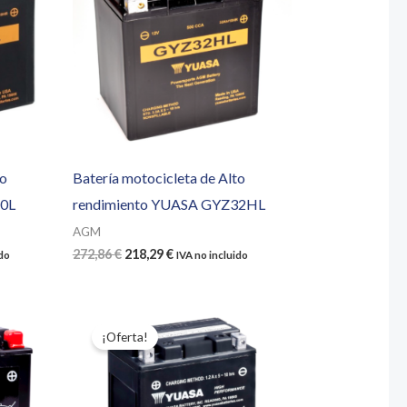
to
Batería motocicleta de Alto
20L
rendimiento YUASA GYZ32HL
AGM
El
El
272,86
€
218,29
€
ido
IVA no incluido
precio
precio
original
actual
era:
es:
272,86 €.
218,29 €.
¡Oferta!