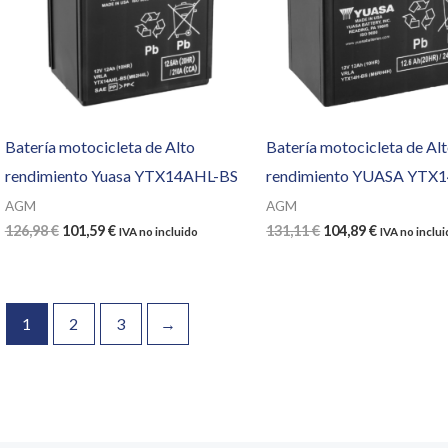
Batería motocicleta de Alto
Batería motocicleta de Al
rendimiento Yuasa YTX14AHL-BS
rendimiento YUASA YTX
AGM
AGM
El
El
El
El
126,98
€
101,59
€
131,11
€
104,89
€
IVA no incluido
IVA no inclu
precio
precio
precio
precio
original
actual
original
actual
era:
es:
era:
es:
126,98 €.
101,59 €.
131,11 €.
104,89 €.
1
2
3
→