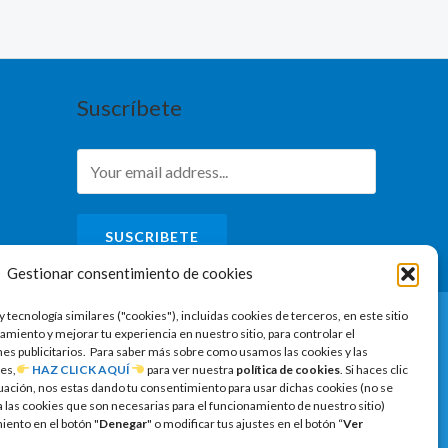
Suscríbete
SUSCRIBETE
Gestionar consentimiento de cookies
y tecnología similares ("cookies"), incluidas cookies de terceros, en este sitio
amiento y mejorar tu experiencia en nuestro sitio, para controlar el
ines publicitarios. Para saber más sobre como usamos las cookies y las
es,
HAZ CLICK AQUÍ
para ver nuestra
política de cookies
. Si haces clic
uación, nos estas dando tu consentimiento para usar dichas cookies (no se
las cookies que son necesarias para el funcionamiento de nuestro sitio)
ento en el botón "
Denegar
" o modificar tus ajustes en el botón “
Ver