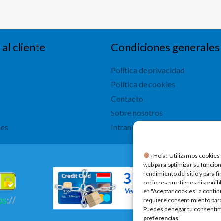
 al cliente
Condiciones generales
Política de privacidad
Política de cookies
Contacto
Sobre nosotros
nes
Intranet
​ ¡Hola! Utilizamos cookies 
web para optimizar su funcion
rendimiento del sitio y para f
opciones que tienes disponibl
en "Aceptar cookies" a contin
requiere consentimiento para 
Puedes denegar tu consentimi
preferencias
”