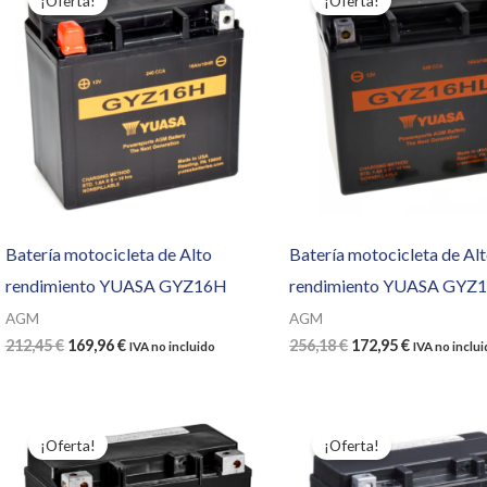
¡Oferta!
¡Oferta!
Batería motocicleta de Alto
Batería motocicleta de Al
rendimiento YUASA GYZ16H
rendimiento YUASA GYZ
AGM
AGM
El
El
El
El
212,45
€
169,96
€
256,18
€
172,95
€
IVA no incluido
IVA no inclu
precio
precio
precio
precio
original
actual
original
actual
era:
es:
era:
es:
212,45 €.
169,96 €.
256,18 €.
172,95 €.
¡Oferta!
¡Oferta!