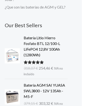
¿Que son las baterías de AGM y GEL?
Our Best Sellers
Batería Litio Hierro
Fosfato BTL 12/100-L
LiFePO4 12,8V 100Ah
(1280Wh)
El
El
318,07
€
254,46
€
Valorado con
IVA no
5.00
de 5
precio
precio
incluido
original
actual
era:
es:
Batería AGM SAI YUASA
318,07 €.
254,46 €.
SWL3800 - 12V 135Ah -
M5-F
El
El
379,15
€
303,32
€
IVA no