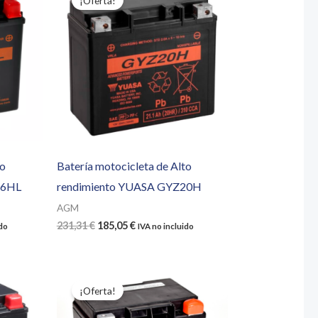
¡Oferta!
to
Batería motocicleta de Alto
16HL
rendimiento YUASA GYZ20H
AGM
El
El
231,31
€
185,05
€
ido
IVA no incluido
precio
precio
original
actual
era:
es:
231,31 €.
185,05 €.
¡Oferta!