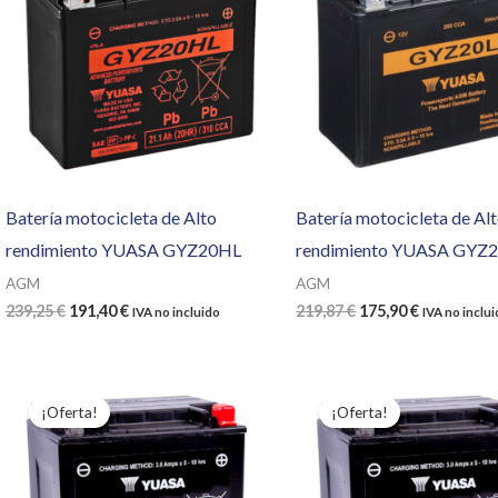
Batería motocicleta de Alto
Batería motocicleta de Al
rendimiento YUASA GYZ20HL
rendimiento YUASA GYZ
AGM
AGM
El
El
El
El
239,25
€
191,40
€
219,87
€
175,90
€
IVA no incluido
IVA no inclu
precio
precio
precio
precio
original
actual
original
actual
era:
es:
era:
es:
239,25 €.
191,40 €.
219,87 €.
175,90 €.
¡Oferta!
¡Oferta!