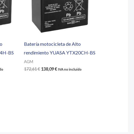
to
Batería motocicleta de Alto
14H-BS
rendimiento YUASA YTX20CH-BS
AGM
El
El
172,61
€
138,09
€
ido
IVA no incluido
precio
precio
original
actual
era:
es:
172,61 €.
138,09 €.