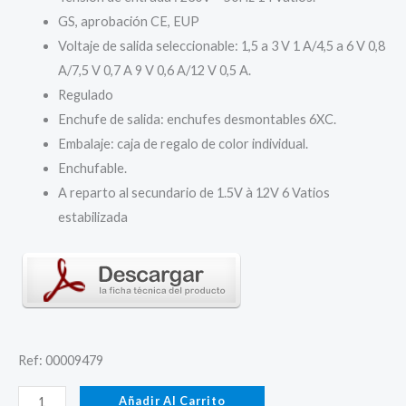
GS, aprobación CE, EUP
21,17 €.
19,10 €.
Voltaje de salida seleccionable: 1,5 a 3 V 1 A/4,5 a 6 V 0,8
A/7,5 V 0,7 A 9 V 0,6 A/12 V 0,5 A.
Regulado
Enchufe de salida: enchufes desmontables 6XC.
Embalaje: caja de regalo de color individual.
Enchufable.
A reparto al secundario de 1.5V à 12V 6 Vatios
estabilizada
Ref: 00009479
Adaptador
Añadir Al Carrito