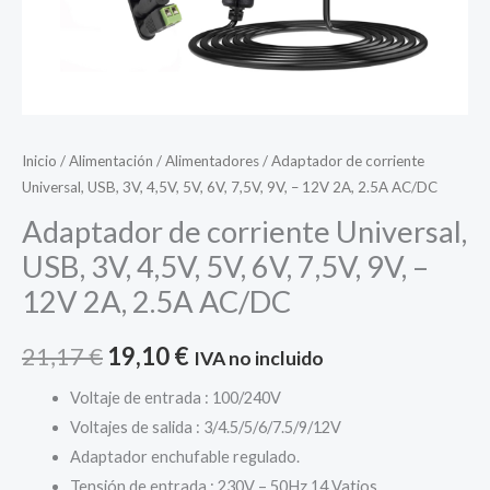
Inicio
/
Alimentación
/
Alimentadores
/ Adaptador de corriente
Universal, USB, 3V, 4,5V, 5V, 6V, 7,5V, 9V, – 12V 2A, 2.5A AC/DC
Adaptador de corriente Universal,
USB, 3V, 4,5V, 5V, 6V, 7,5V, 9V, –
12V 2A, 2.5A AC/DC
El
El
21,17
€
19,10
€
IVA no incluido
precio
precio
Voltaje de entrada : 100/240V
Voltajes de salida : 3/4.5/5/6/7.5/9/12V
original
actual
Adaptador enchufable regulado.
era:
es:
Tensión de entrada : 230V – 50Hz 14 Vatios.