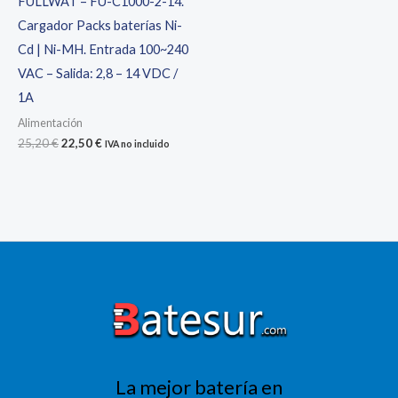
FULLWAT – FU-C1000-2-14.
Cargador Packs baterías Ni-
Cd | Ni-MH. Entrada 100~240
VAC – Salida: 2,8 – 14 VDC /
1A
Alimentación
El
El
25,20
€
22,50
€
IVA no incluido
precio
precio
original
actual
era:
es:
25,20 €.
22,50 €.
La mejor batería en