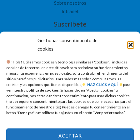
Sobre nosotros
Intranet
Suscríbete
Gestionar consentimiento de
cookies
​ ¡Hola! Utilizamos cookies y tecnología similares ("cookies"), incluidas
SUSCRIBETE
cookies de terceros, en este sitio web para optimizar su funcionamiento y
mejorar tu experiencia en nuestro sitio, para controlar el rendimiento del
sitio y para fines publicitarios. Para saber más sobre como usamos las
cookies y las opciones que tienes disponibles,
HAZ CLICK AQUÍ
para
ver nuestra
política de cookies
. Si haces clic en "Aceptar cookies" a
continuación, nos estas dando tu consentimiento para usar dichas cookies
(no se requiere consentimiento para las cookies que son necesarias para el
funcionamiento de nuestro sitio) Puedes denegar tu consentimiento en el
botón "
Denegar
" o modificar tus ajustes en el botón “
Ver preferencias
”
ACEPTAR