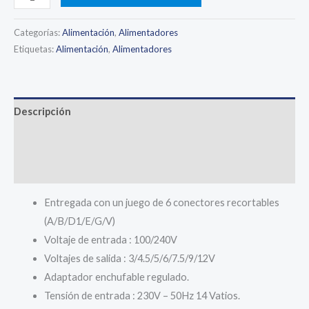
de
corriente
Categorías:
Alimentación
,
Alimentadores
Universal,
Etiquetas:
Alimentación
,
Alimentadores
USB,
3V,
4,5V,
Descripción
5V,
Información adicional
6V,
7,5V,
Valoraciones (0)
9V,
-
Entregada con un juego de 6 conectores recortables
12V
(A/B/D1/E/G/V)
2A,
Voltaje de entrada : 100/240V
2.5A
Voltajes de salida : 3/4.5/5/6/7.5/9/12V
AC/DC
Adaptador enchufable regulado.
cantidad
Tensión de entrada : 230V – 50Hz 14 Vatios.