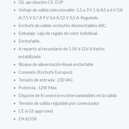
GS, aprobación CE, EUP
Voltaje de salida seleccionable: 1,5 a 3 V 1 A/4,5 a 6 V 0,8
A/7,5 V 0,7 A 9 V 0,6 A/12 V 0,5 A. Regulado
Enchufe de salida: enchufes desmontables 6XC.
Embalaje: caja de regalo de color individual.
Enchufable.
A reparto al secundario de 1.5V à 12V 6 Vatios
estabilizada
Bloque de alimentación lineal enchufable
Conexión (Enchufe Europeo)
Tensión de entrada : 230 VAC
Potencia : 12W Max.
Dispone de 8 conectores intercambiables en la salida
Tensión de salida regulable por conmutador
CE & GS approved
EN 61558