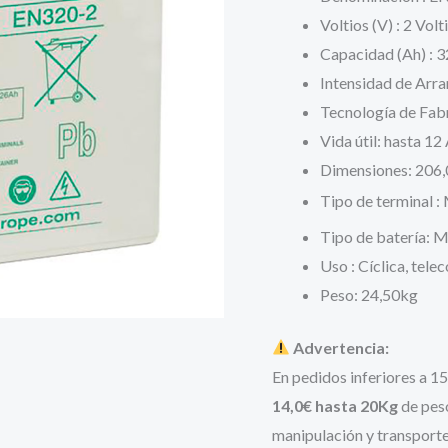
era:
Voltios (V) : 2 Volt
Capacidad (Ah) : 
201,10 
Intensidad de Arra
Tecnología de Fabr
Vida útil: hasta 1
Dimensiones: 206,
Tipo de terminal 
Tipo de batería: 
Uso : Cíclica, tele
Peso: 24,50kg
Advertencia:
En pedidos inferiores a 1
14,0€ hasta 20Kg
de pes
manipulación y transporte