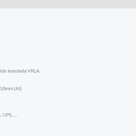
s (0)
-
M8-
F
cantidad
cido inundada VRLA.
0,0mm (Al)
s, UPS, …