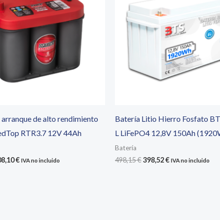
 arranque de alto rendimiento
Batería Litio Hierro Fosfato B
edTop RTR3.7 12V 44Ah
L LiFePO4 12,8V 150Ah (1920
Batería
El
El
El
08,10
€
498,15
€
398,52
€
IVA no incluido
IVA no incluido
ecio
precio
precio
precio
iginal
actual
original
actual
a:
es:
era:
es:
3,10 €.
208,10 €.
498,15 €.
398,52 €.