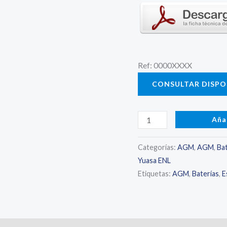
Ref: 0000XXXX
CONSULTAR DISPON
YUASA
Aña
EN320-
2
Categorías:
AGM
,
AGM
,
Bat
Yuasa ENL
-
Etiquetas:
AGM
,
Baterías
,
E
Batería
AGM
2V
326Ah