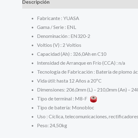
Descripción
Información adicional
Valoracione
Fabricante : YUASA
Gama / Serie : ENL
Denominación : EN320-2
Voltios (V) : 2 Voltios
Capacidad (Ah) : 326,0Ah en C10
Intensidad de Arranque en Frío (CCA) : n/a
Tecnología de Fabricación : Batería de plomo á
Vida útil: hasta 12 Años a 20ºC
Dimensiones: 206,0mm (L) – 210,0mm (An) – 24
Tipo de terminal : M8-F
Tipo de batería: Monobloc
Uso : Cíclica, telecomunicaciones, rectificadore
Peso: 24,50kg