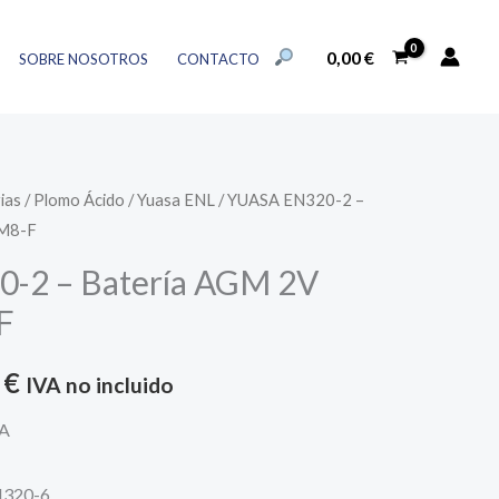
2
l
actual
-
BUSCAR:
es:
0,00
€
SOBRE NOSOTROS
CONTACTO
Batería
BOTÓN DE BÚSQUEDA
€.
160,88 €.
AGM
2V
326Ah
ias
/
Plomo Ácido
/
Yuasa ENL
/ YUASA EN320-2 –
-
 M8-F
M8-
-2 – Batería AGM 2V
F
cantidad
F
El
8
€
IVA no incluido
precio
SA
l
actual
N320-6