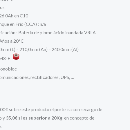
es:
ios
326,0Ah en C10
€.
160,88 €.
nque en Frío (CCA) : n/a
icación : Batería de plomo ácido inundada VRLA.
2 Años a 20ºC
0mm (L) – 210,0mm (An) – 240,0mm (Al)
: M8-F
Monobloc
comunicaciones, rectificadores, UPS, …
500€ sobre este producto el porte ira con recargo de
o y
35,0€ si es superior a 20Kg
en concepto de
.