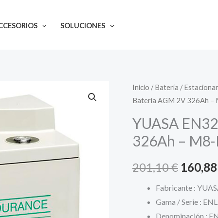
origina
era:
CCESORIOS
SOLUCIONES
201,10 
Inicio
/
Batería
/
Estacionar
Batería AGM 2V 326Ah –
YUASA EN320
326Ah – M8-
El
201,10
€
160,8
precio
Fabricante : YUA
Gama / Serie : ENL
origina
Denominación : E