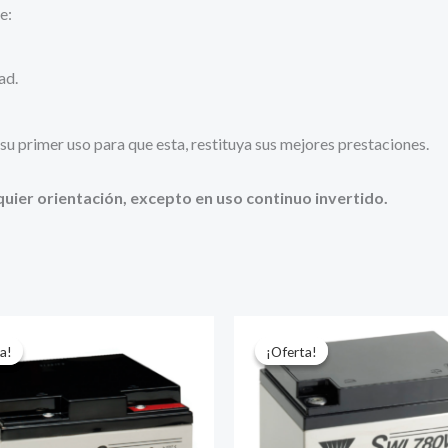
e:
ad.
e su primer uso para que esta, restituya sus mejores prestaciones.
uier orientación, excepto en uso continuo invertido.
a!
a!
¡Oferta!
¡Oferta!