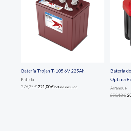
Batería Trojan T-105 6V 225Ah
Batería de
Optima R
Batería
El
El
276,25
€
221,00
€
IVA no incluido
Arranque
precio
precio
El
253,10
€
2
original
actual
pr
era:
es:
or
276,25 €.
221,00 €.
er
25