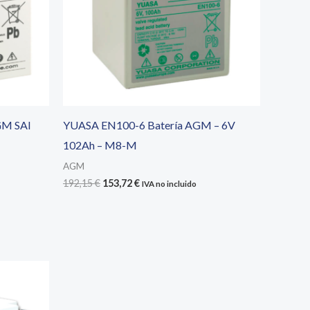
GM SAI
YUASA EN100-6 Batería AGM – 6V
102Ah – M8-M
AGM
El
El
192,15
€
153,72
€
IVA no incluido
precio
precio
original
actual
era:
es:
192,15 €.
153,72 €.