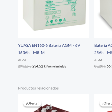
YUASA EN160-6 Batería AGM – 6V
Batería 
163Ah – M8-M
25Ah – M
AGM
AGM
El
El
El
293,15
€
234,52
€
83,20
€
66
IVA no incluido
precio
precio
pre
original
actual
ori
era:
es:
era
293,15 €.
234,52 €.
83,
Productos relacionados
¡Oferta!
¡Oferta!
¡Ofert
¡Ofert