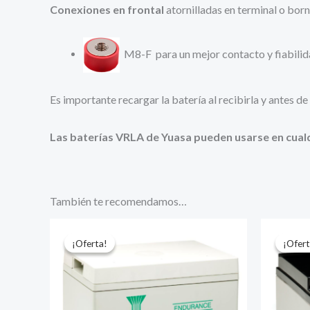
Conexiones en frontal
atornilladas en terminal o born
M8-F para un mejor contacto y fiabilid
Es importante recargar la batería al recibirla y antes d
Las baterías VRLA de Yuasa pueden usarse en cualq
También te recomendamos…
¡Oferta!
¡Oferta!
¡Ofert
¡Ofert