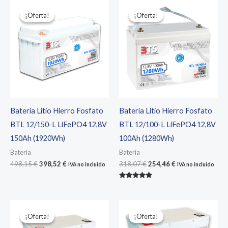
¡Oferta!
¡Oferta!
¡Oferta!
¡Oferta!
Batería Litio Hierro Fosfato
Batería Litio Hierro Fosfato
BTL 12/150-L LiFePO4 12,8V
BTL 12/100-L LiFePO4 12,8V
150Ah (1920Wh)
100Ah (1280Wh)
Batería
Batería
El
El
El
El
498,15
€
398,52
€
318,07
€
254,46
€
IVA no incluido
IVA no incluido
precio
precio
precio
precio
original
actual
original
actual
Valorado
era:
es:
era:
es:
con
5.00
498,15 €.
398,52 €.
318,07 €.
254,46 €.
de 5
¡Oferta!
¡Oferta!
¡Oferta!
¡Oferta!