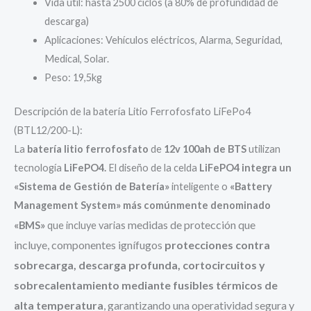
Vida útil: hasta 2500 ciclos (a 80% de profundidad de
descarga)
Aplicaciones: Vehículos eléctricos, Alarma, Seguridad,
Medical, Solar.
Peso: 19,5kg
Descripción de la batería Litio Ferrofosfato LiFePo4
(BTL12/200-L):
La
batería litio ferrofosfato
de
12v 100ah de BTS
utilizan
tecnología
LiFePO4.
El diseño de la celda
LiFePO4 integra un
«Sistema de Gestión de Batería»
inteligente o
«Battery
Management System» más comúnmente denominado
medidas de protección que
«BMS»
que incluye varias
incluye,
componentes ignífugos
protecciones contra
sobrecarga, descarga profunda, cortocircuitos y
sobrecalentamiento mediante fusibles térmicos de
alta temperatura
, garantizando una operatividad segura y