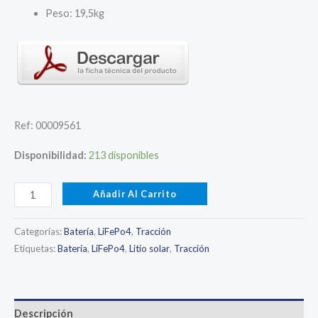
664,77 €.
531,82 €.
Peso: 19,5kg
Ref: 00009561
Disponibilidad:
213 disponibles
Batería
Añadir Al Carrito
LiFePO4
BTL12/200-
Categorías:
Batería
,
LiFePo4
,
Tracción
L
Etiquetas:
Batería
,
LiFePo4
,
Litio solar
,
Tracción
12,8V
200Ah
(2560Wh)
Descripción