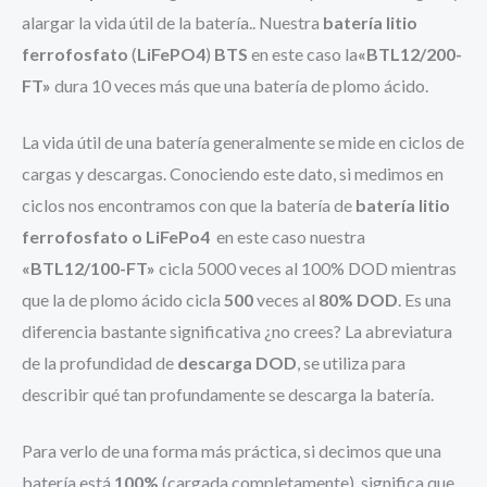
alargar la vida útil de la batería.. Nuestra
batería litio
ferrofosfato
(
LiFePO4
)
BTS
en este caso la
«BTL12/200-
FT»
dura 10 veces más que una batería de plomo ácido.
La vida útil de una batería generalmente se mide en ciclos de
cargas y descargas.
Conociendo este dato, si medimos en
ciclos nos encontramos con que la batería de
batería litio
ferrofosfato o LiFePo4
en este caso nuestra
«BTL12/100-FT»
cicla 5000 veces al 100% DOD mientras
que la de plomo ácido cicla
500
veces al
80% DOD
. Es una
diferencia bastante significativa ¿no crees? L
a abreviatura
de la profundidad de
descarga DOD
, se utiliza para
describir qué tan profundamente se descarga la batería.
Para verlo de una forma más práctica, s
i decimos que una
batería está
100%
(cargada completamente), significa que