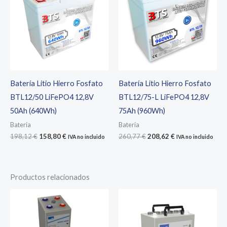
Batería Litio Hierro Fosfato
Batería Litio Hierro Fosfato
BTL12/50 LiFePO4 12,8V
BTL12/75-L LiFePO4 12,8V
50Ah (640Wh)
75Ah (960Wh)
Batería
Batería
El
El
El
El
198,12
€
158,80
€
260,77
€
208,62
€
IVA no incluido
IVA no incluido
precio
precio
precio
precio
original
actual
original
actual
era:
es:
era:
es:
198,12 €.
158,80 €.
260,77 €.
208,62 €.
Productos relacionados