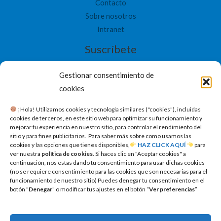
Contacto
Sobre nosotros
Intranet
Suscríbete
Gestionar consentimiento de
cookies
​ ¡Hola! Utilizamos cookies y tecnología similares ("cookies"), incluidas
SUSCRIBETE
cookies de terceros, en este sitio web para optimizar su funcionamiento y
mejorar tu experiencia en nuestro sitio, para controlar el rendimiento del
sitio y para fines publicitarios. Para saber más sobre como usamos las
cookies y las opciones que tienes disponibles,
HAZ CLICK AQUÍ
para
ver nuestra
política de cookies
. Si haces clic en "Aceptar cookies" a
continuación, nos estas dando tu consentimiento para usar dichas cookies
(no se requiere consentimiento para las cookies que son necesarias para el
funcionamiento de nuestro sitio) Puedes denegar tu consentimiento en el
botón "
Denegar
" o modificar tus ajustes en el botón “
Ver preferencias
”