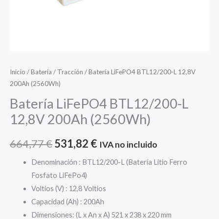
Inicio
/
Batería
/
Tracción
/ Batería LiFePO4 BTL12/200-L 12,8V
200Ah (2560Wh)
Batería LiFePO4 BTL12/200-L
12,8V 200Ah (2560Wh)
El
El
664,77
€
531,82
€
IVA no incluido
precio
precio
Denominación : BTL12/200-L (Batería Litio Ferro
Fosfato LiFePo4)
original
actual
Voltios (V) : 12,8 Voltios
era:
es:
Capacidad (Ah) : 200Ah
Dimensiones: (L x An x A) 521 x 238 x 220 mm