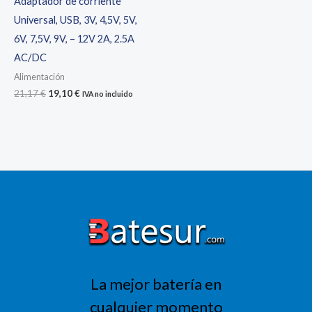
Adaptador de corriente
Universal, USB, 3V, 4,5V, 5V,
6V, 7,5V, 9V, – 12V 2A, 2.5A
AC/DC
Alimentación
El
El
21,17
€
19,10
€
IVA no incluido
precio
precio
original
actual
era:
es:
21,17 €.
19,10 €.
La mejor batería en
cualquier momento