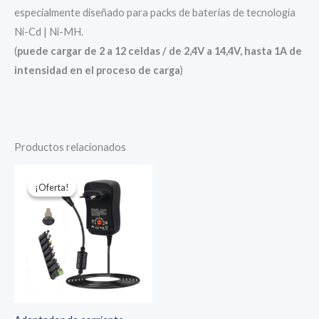
-
especialmente diseñado para packs de baterías de tecnología
14
Ni-Cd | Ni-MH.
VDC
(
puede cargar de 2 a 12 celdas / de 2,4V a 14,4V, hasta 1A de
/
intensidad en el proceso de carga
)
1A
cantidad
Productos relacionados
¡Oferta!
¡Oferta!