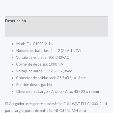
2-
14.
Cargador
Descripción
Packs
Valoraciones (0)
baterías
Ni-
Mod: FU-C1000-2-14
Cd
Número de baterías: 2 – 12 (2,4V-14,4V)
|
Voltaje de entrada: 100-240VAC
Ni-
Corriente de carga: 1000 mA
MH.
Voltaje de salida DC: 2,8 – 16,8Vdc
Entrada
Conector de salida: Jack Ø5,5xØ2,1×13 mm
100~240
Función descarga: No
VAC
Dimensiones Largo x Ancho x Alto: 43 x 28 x 95 mm
-
Salida:
El Cargador inteligente automático FULLWAT FU-C1000-2-14
2,8
para cargar packs de baterías Ni-Cd / Ni-MH está