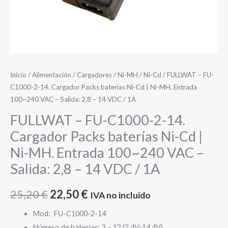
Salida:
2,8
-
14
VDC
/
Inicio
/
Alimentación
/
Cargadores
/
Ni-MH / Ni-Cd
/ FULLWAT – FU-
1A
C1000-2-14. Cargador Packs baterías Ni-Cd | Ni-MH. Entrada
cantidad
100~240 VAC – Salida: 2,8 – 14 VDC / 1A
FULLWAT – FU-C1000-2-14.
Cargador Packs baterías Ni-Cd |
Ni-MH. Entrada 100~240 VAC –
Salida: 2,8 – 14 VDC / 1A
El
El
25,20
€
22,50
€
IVA no incluido
precio
precio
Mod: FU-C1000-2-14
Número de baterías: 2 – 12 (2,4V-14,4V)