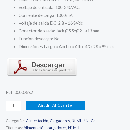
original
actual
Voltaje de entrada: 100-240VAC
era:
es:
Corriente de carga: 1000 mA
Voltaje de salida DC: 2,8 – 16,8Vdc
25,20 €.
22,50 €.
Conector de salida: Jack Ø5,5xØ2,1×13 mm
Función descarga: No
Dimensiones Largo x Ancho x Alto: 43 x 28 x 95 mm
Ref: 00007582
FULLWAT
Añadir Al Carrito
-
FU-
Categorías:
Alimentación
,
Cargadores
,
Ni-MH / Ni-Cd
C1000-
Etiquetas:
Alimentación
,
cargadores
,
Ni-MH