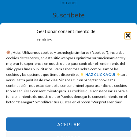
Intranet
Suscríbete
Gestionar consentimiento de
cookies
​ ¡Hola! Utilizamos cookies y tecnología similares ("cookies"), incluidas
SUSCRIBETE
cookies de terceros, en este sitio web para optimizar su funcionamiento y
mejorar tu experiencia en nuestro sitio, para controlar el rendimiento del
sitio y para fines publicitarios. Para saber más sobre como usamos las
cookies y las opciones que tienes disponibles,
HAZ CLICK AQUÍ
para
ver nuestra
política de cookies
. Si haces clic en "Aceptar cookies" a
continuación, nos estas dando tu consentimiento para usar dichas cookies
(no se requiere consentimiento para las cookies que son necesarias para el
funcionamiento de nuestro sitio) Puedes denegar tu consentimiento en el
botón "
Denegar
" o modificar tus ajustes en el botón “
Ver preferencias
”
ACEPTAR