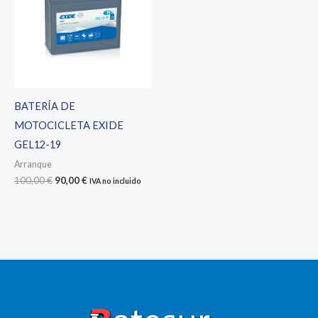
BATERÍA DE
MOTOCICLETA EXIDE
GEL12-19
Arranque
El
El
100,00
€
90,00
€
IVA no incluido
precio
precio
original
actual
era:
es:
100,00 €.
90,00 €.