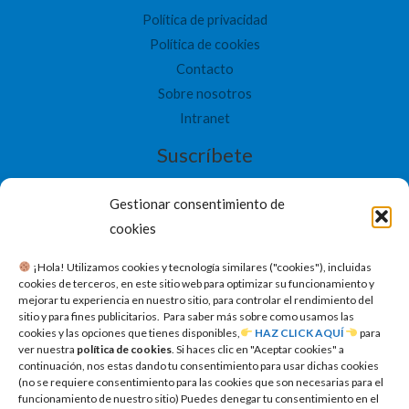
Política de privacidad
Política de cookies
Contacto
Sobre nosotros
Intranet
Suscríbete
Gestionar consentimiento de
cookies
SUSCRIBETE
​ ¡Hola! Utilizamos cookies y tecnología similares ("cookies"), incluidas
cookies de terceros, en este sitio web para optimizar su funcionamiento y
mejorar tu experiencia en nuestro sitio, para controlar el rendimiento del
sitio y para fines publicitarios. Para saber más sobre como usamos las
cookies y las opciones que tienes disponibles,
HAZ CLICK AQUÍ
para
ver nuestra
política de cookies
. Si haces clic en "Aceptar cookies" a
continuación, nos estas dando tu consentimiento para usar dichas cookies
(no se requiere consentimiento para las cookies que son necesarias para el
funcionamiento de nuestro sitio) Puedes denegar tu consentimiento en el