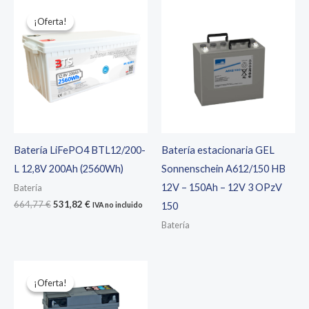
¡Oferta!
¡Oferta!
Batería LiFePO4 BTL12/200-
Batería estacionaria GEL
L 12,8V 200Ah (2560Wh)
Sonnenschein A612/150 HB
12V – 150Ah – 12V 3 OPzV
Batería
El
El
664,77
€
531,82
€
150
IVA no incluido
precio
precio
Batería
original
actual
era:
es:
664,77 €.
531,82 €.
¡Oferta!
¡Oferta!