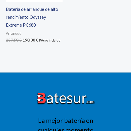
Batería de arranque de alto
rendimiento Odyssey
Extreme PC680
Arranque
El
El
237,50
€
190,00
€
IVA no incluido
precio
precio
original
actual
era:
es:
237,50 €.
190,00 €.
La mejor batería en
cualquier momento