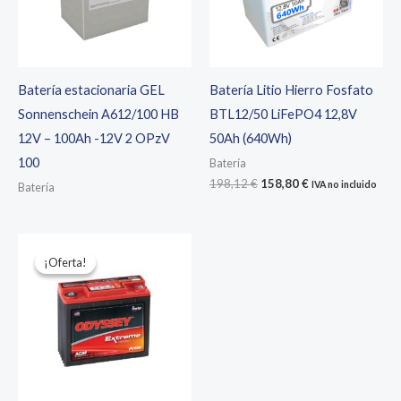
Batería estacionaria GEL
Batería Litio Hierro Fosfato
Sonnenschein A612/100 HB
BTL12/50 LiFePO4 12,8V
12V – 100Ah -12V 2 OPzV
50Ah (640Wh)
100
Batería
El
El
198,12
€
158,80
€
IVA no incluido
Batería
precio
precio
original
actual
era:
es:
198,12 €.
158,80 €.
¡Oferta!
¡Oferta!