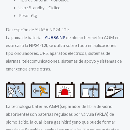
Uso : Standby – Cíclico
Peso: 9kg
Descripción de YUASA NP24-12I:
La gama de baterías
YUASA NP
de plomo hermética AGM en
este caso la
NP24-12I
, se utiliza sobre todo en aplicaciones
tipo onduladores, UPS, aparatos eléctricos, sistemas de
alarmas, telecomunicaciones, sistemas de apoyo y sistemas de
emergencia entre otras.
La tecnología baterías
AGM
(separador de fibra de vidrio
absorbente) son baterías reguladas por válvula
(VRLA)
de
plomo ácido, la cual libera gas hidrógeno que puede formar
mezclas inflamables-explosivas en el aire. No coloque dentro