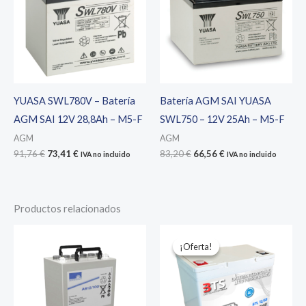
YUASA SWL780V – Batería
Batería AGM SAI YUASA
AGM SAI 12V 28,8Ah – M5-F
SWL750 – 12V 25Ah – M5-F
AGM
AGM
El
El
El
El
91,76
€
73,41
€
83,20
€
66,56
€
IVA no incluido
IVA no incluido
precio
precio
precio
precio
original
actual
original
actual
era:
es:
era:
es:
91,76 €.
73,41 €.
83,20 €.
66,56 €.
Productos relacionados
¡Oferta!
¡Oferta!