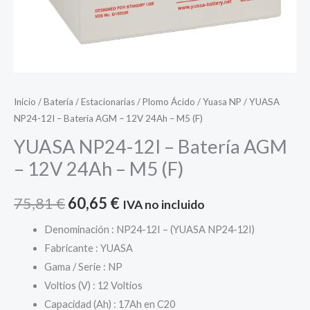
Inicio
/
Batería
/
Estacionarias
/
Plomo Ácido
/
Yuasa NP
/ YUASA
NP24-12I – Batería AGM – 12V 24Ah – M5 (F)
YUASA NP24-12I – Batería AGM
– 12V 24Ah – M5 (F)
El
El
75,81
€
60,65
€
IVA no incluido
precio
precio
Denominación : NP24-12I – (YUASA NP24-12I)
Fabricante : YUASA
original
actual
Gama / Serie : NP
era:
es:
Voltios (V) : 12 Voltios
Capacidad (Ah) : 17Ah en C20