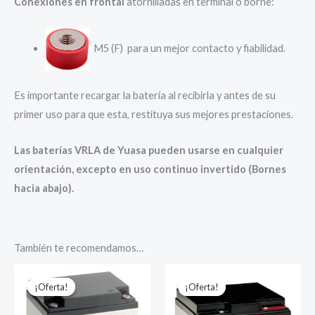
Conexiones en frontal
atornilladas en terminal o borne:
M5 (F) para un mejor contacto y fiabilidad.
Es importante recargar la batería al recibirla y antes de su
primer uso para que esta, restituya sus mejores prestaciones.
Las baterías VRLA de Yuasa pueden usarse en cualquier
orientación, excepto en uso continuo invertido (Bornes
hacia abajo).
También te recomendamos…
¡Oferta!
¡Oferta!
¡Oferta!
¡Oferta!