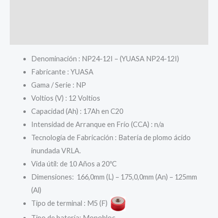
M5
Información adicional
(F)
cantidad
Valoraciones (0)
Denominación : NP24-12I – (YUASA NP24-12I)
Fabricante : YUASA
Gama / Serie : NP
Voltios (V) : 12 Voltios
Capacidad (Ah) : 17Ah en C20
Intensidad de Arranque en Frío (CCA) : n/a
Tecnología de Fabricación : Batería de plomo ácido
inundada VRLA.
Vida útil: de 10 Años a 20ºC
Dimensiones: 166,0mm (L) – 175,0,0mm (An) – 125mm
(Al)
Tipo de terminal : M5 (F)
Tipo de batería: Monobloc