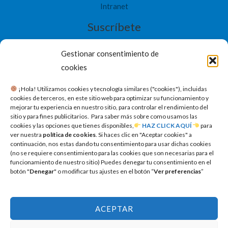
Intranet
Suscríbete
Gestionar consentimiento de
cookies
​ ¡Hola! Utilizamos cookies y tecnología similares ("cookies"), incluidas
SUSCRIBETE
cookies de terceros, en este sitio web para optimizar su funcionamiento y
mejorar tu experiencia en nuestro sitio, para controlar el rendimiento del
sitio y para fines publicitarios. Para saber más sobre como usamos las
cookies y las opciones que tienes disponibles,
HAZ CLICK AQUÍ
para
ver nuestra
política de cookies
. Si haces clic en "Aceptar cookies" a
continuación, nos estas dando tu consentimiento para usar dichas cookies
(no se requiere consentimiento para las cookies que son necesarias para el
funcionamiento de nuestro sitio) Puedes denegar tu consentimiento en el
botón "
Denegar
" o modificar tus ajustes en el botón “
Ver preferencias
”
ACEPTAR