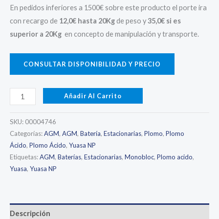
En pedidos inferiores a 1500€ sobre este producto el porte ira
con recargo de
12,0€ hasta 20Kg
de peso y
35,0€ si es
superior a 20Kg
en concepto de manipulación y transporte.
CONSULTAR DISPONIBILIDAD Y PRECIO
YUASA
Añadir Al Carrito
NP24-
12I
SKU:
00004746
-
Categorías:
AGM
,
AGM
,
Batería
,
Estacionarias
,
Plomo
,
Plomo
Ácido
,
Plomo Ácido
,
Yuasa NP
Batería
Etiquetas:
AGM
,
Baterías
,
Estacionarias
,
Monobloc
,
Plomo acido
,
AGM
Yuasa
,
Yuasa NP
-
12V
24Ah
-
Descripción