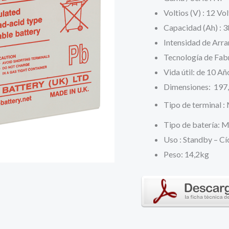
era:
e
Voltios (V) : 12 Vol
Capacidad (Ah) : 
99,71 €.
7
Intensidad de Arra
Tecnología de Fabr
Vida útil: de 10 A
Dimensiones: 197,
Tipo de terminal :
Tipo de batería: 
Uso : Standby – Cí
Peso: 14,2kg