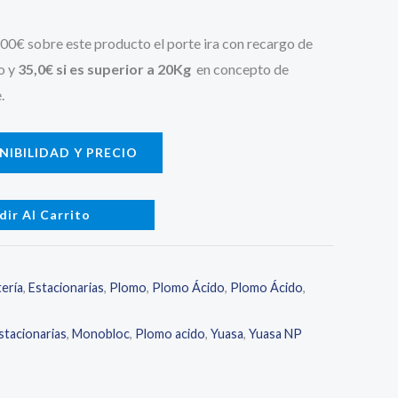
500€ sobre este producto el porte ira con recargo de
o y
35,0€ si es superior a 20Kg
en concepto de
.
IBILIDAD Y PRECIO
dir Al Carrito
ería
,
Estacionarias
,
Plomo
,
Plomo Ácido
,
Plomo Ácido
,
stacionarias
,
Monobloc
,
Plomo acido
,
Yuasa
,
Yuasa NP