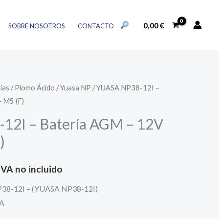
12I
al
actual
-
BUSCAR:
es:
0,00
€
SOBRE NOSOTROS
CONTACTO
Batería
BOTÓN DE BÚSQUEDA
€.
79,77 €.
AGM
-
12V
ias
/
Plomo Ácido
/
Yuasa NP
/ YUASA NP38-12I –
38Ah
 M5 (F)
-
12I – Batería AGM – 12V
M5
(F)
)
cantidad
l
IVA no incluido
precio
P38-12I – (YUASA NP38-12I)
SA
actual