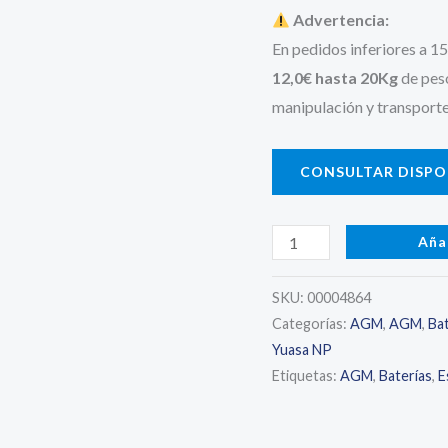
Advertencia:
En pedidos inferiores a 1
12,0€ hasta 20Kg
de pes
manipulación y transporte
CONSULTAR DISPON
YUASA
Aña
NP38-
12I
SKU:
00004864
Categorías:
AGM
,
AGM
,
Bat
-
Yuasa NP
Batería
Etiquetas:
AGM
,
Baterías
,
E
AGM
-
12V