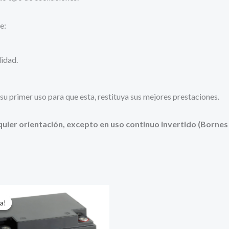
e:
lidad.
e su primer uso para que esta, restituya sus mejores prestaciones.
uier orientación, excepto en uso continuo invertido (Bornes 
a!
a!