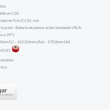
s:
tios
38Ah en C20
9,77 €.
nque en Frío (CCA) : n/a
icación : Batería de plomo ácido inundada VRLA.
ños a 20ºC
0mm (L) – 165,0,0mm (An) – 170,0mm (Al)
 M5 (F)
Monobloc
clico