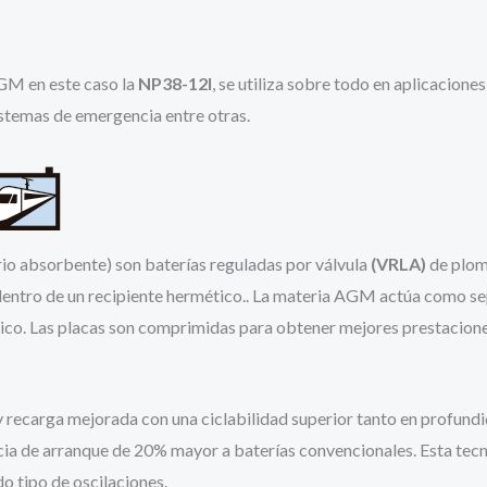
M en este caso la
NP38-12I
, se utiliza sobre todo en aplicacione
istemas de emergencia entre otras.
rio absorbente) son baterías reguladas por válvula
(VRLA)
de plomo
dentro de un recipiente hermético.. La materia AGM actúa como sep
ico. Las placas son comprimidas para obtener mejores prestaciones
recarga mejorada con una ciclabilidad superior tanto en profundi
ncia de arranque de 20% mayor a baterías convencionales. Esta tec
o tipo de oscilaciones.