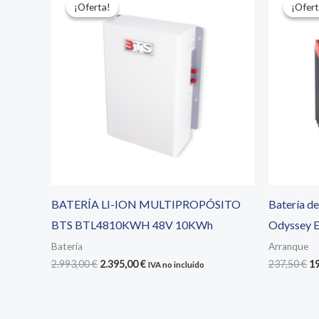
¡Oferta!
¡Oferta!
¡Ofert
¡Ofert
BATERÍA LI-ION MULTIPROPÓSITO
Batería de
BTS BTL4810KWH 48V 10KWh
Odyssey 
Batería
Arranque
El
El
El
2.993,00
€
2.395,00
€
237,50
€
1
IVA no incluido
precio
precio
pr
original
actual
or
era:
es:
er
2.993,00 €.
2.395,00 €.
23