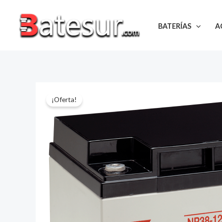
Ir
al
BATERÍAS
A
contenido
¡Oferta!