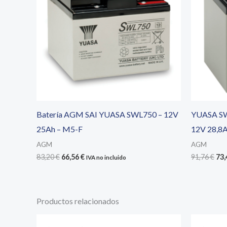
Batería AGM SAI YUASA SWL750 – 12V
YUASA SW
25Ah – M5-F
12V 28,8
AGM
AGM
El
El
El
83,20
€
66,56
€
91,76
€
73
IVA no incluido
precio
precio
pre
original
actual
ori
era:
es:
era
83,20 €.
66,56 €.
91,
Productos relacionados