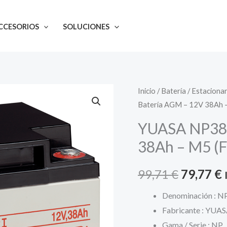
origin
era:
CCESORIOS
SOLUCIONES
99,71 
Inicio
/
Batería
/
Estacionar
Batería AGM – 12V 38Ah –
YUASA NP38-
38Ah – M5 (F
El
E
99,71
€
79,77
€
precio
Denominación : N
Fabricante : YUA
original
Gama / Serie : NP