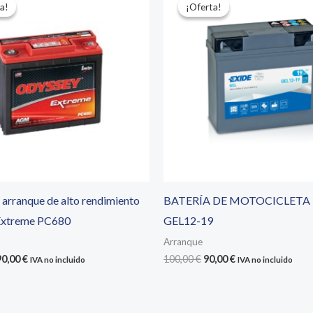
a!
a!
¡Oferta!
¡Oferta!
 arranque de alto rendimiento
BATERÍA DE MOTOCICLETA 
Extreme PC680
GEL12-19
Arranque
El
El
El
90,00
€
100,00
€
90,00
€
IVA no incluido
IVA no incluido
ecio
precio
precio
precio
iginal
actual
original
actual
a:
es:
era:
es:
7,50 €.
190,00 €.
100,00 €.
90,00 €.