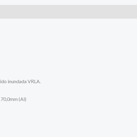
38Ah
s (0)
-
M5
(F)
cantidad
cido inundada VRLA.
170,0mm (Al)