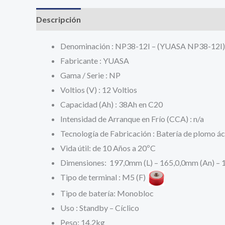
Descripción
Información adicional
Valoracione
Denominación : NP38-12I – (YUASA NP38-12I)
Fabricante : YUASA
Gama / Serie : NP
Voltios (V) : 12 Voltios
Capacidad (Ah) : 38Ah en C20
Intensidad de Arranque en Frío (CCA) : n/a
Tecnología de Fabricación : Batería de plomo á
Vida útil: de 10 Años a 20ºC
Dimensiones: 197,0mm (L) – 165,0,0mm (An) – 
Tipo de terminal : M5 (F)
Tipo de batería: Monobloc
Uso : Standby – Cíclico
Peso: 14,2kg