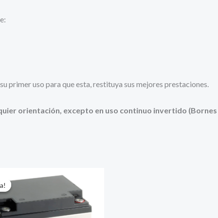
e:
e su primer uso para que esta, restituya sus mejores prestaciones.
uier orientación, excepto en uso continuo invertido (Bornes 
a!
a!