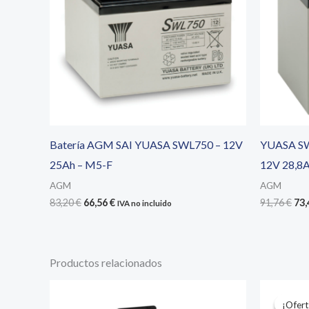
Batería AGM SAI YUASA SWL750 – 12V
YUASA SW
25Ah – M5-F
12V 28,8
AGM
AGM
El
El
El
83,20
€
66,56
€
91,76
€
73
IVA no incluido
precio
precio
pre
original
actual
ori
era:
es:
era
83,20 €.
66,56 €.
91,
Productos relacionados
¡Ofert
¡Ofert