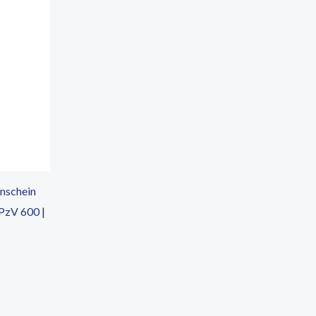
enschein
PzV 600 |