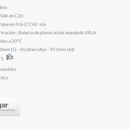
s:
tios
8,5Ah en C20
9,83 €.
nque en Frío (CCA) : n/a
icación : Batería de plomo ácido inundada VRLA.
 Años a 20ºC
0mm (L) – 65,0mm (An) – 97,5mm (Al)
: F1
Monobloc
clico