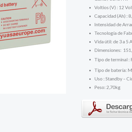
era:
e
Voltios (V) : 12 Vol
Capacidad (Ah) : 
24,79 €.
1
Intensidad de Arra
Tecnología de Fabr
Vida útil: de 3 a 5
Dimensiones: 151,
Tipo de terminal 
Tipo de batería: 
Uso : Standby – Cí
Peso: 2,70kg