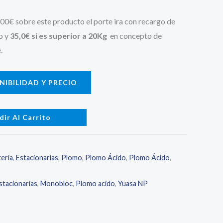
500€ sobre este producto el porte ira con recargo de
o y
35,0€ si es superior a 20Kg
en concepto de
.
IBILIDAD Y PRECIO
dir Al Carrito
ería
,
Estacionarias
,
Plomo
,
Plomo Ácido
,
Plomo Ácido
,
stacionarias
,
Monobloc
,
Plomo acido
,
Yuasa NP