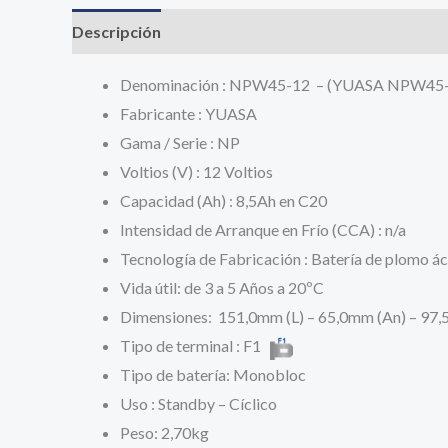
Descripción
Información adicional
Valoracione
Denominación : NPW45-12 – (YUASA NPW45-
Fabricante : YUASA
Gama / Serie : NP
Voltios (V) : 12 Voltios
Capacidad (Ah) : 8,5Ah en C20
Intensidad de Arranque en Frío (CCA) : n/a
Tecnología de Fabricación : Batería de plomo á
Vida útil: de 3 a 5 Años a 20ºC
Dimensiones: 151,0mm (L) – 65,0mm (An) – 97,
Tipo de terminal : F1
Tipo de batería: Monobloc
Uso : Standby – Cíclico
Peso: 2,70kg