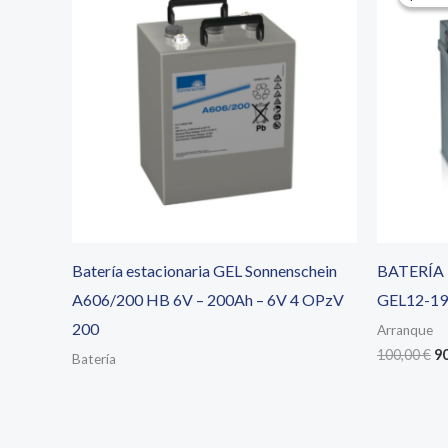
Batería estacionaria GEL Sonnenschein
BATERÍA
A606/200 HB 6V – 200Ah – 6V 4 OPzV
GEL12-19
200
Arranque
El
100,00
€
9
Batería
pr
or
er
10