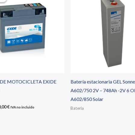
 DE MOTOCICLETA EXIDE
Batería estacionaria GEL Sonn
A602/750 2V – 748Ah -2V 6 O
A602/850 Solar
El
0,00
€
IVA no incluido
Batería
ecio
precio
iginal
actual
a:
es:
0,00 €.
90,00 €.