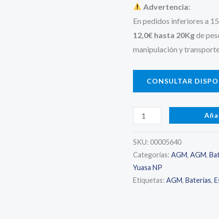
Advertencia:
En pedidos inferiores a 1
12,0€ hasta 20Kg
de pes
manipulación y transporte
CONSULTAR DISPON
YUASA
Aña
NPW45-
12
SKU:
00005640
Categorías:
AGM
,
AGM
,
Bat
-
Yuasa NP
Batería
Etiquetas:
AGM
,
Baterías
,
E
AGM
-
12V