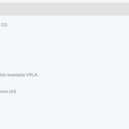
8,5Ah
s (0)
-
F1
12)
cantidad
cido inundada VRLA.
5mm (Al)