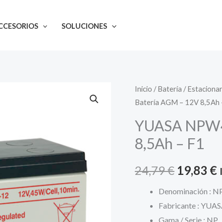
origin
era:
CCESORIOS
SOLUCIONES
24,79 
Inicio
/
Batería
/
Estacionar
Batería AGM – 12V 8,5Ah 
YUASA NPW45
8,5Ah – F1
El
E
24,79
€
19,83
€
precio
Denominación : 
Fabricante : YUA
original
Gama / Serie : NP