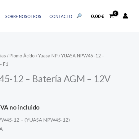
12
al
actual
-
BUSCAR:
es:
0,00
€
SOBRE NOSOTROS
CONTACTO
Batería
BOTÓN DE BÚSQUEDA
€.
19,83 €.
AGM
-
12V
ias
/
Plomo Ácido
/
Yuasa NP
/ YUASA NPW45-12 –
8,5Ah
– F1
-
-12 – Batería AGM – 12V
F1
cantidad
l
IVA no incluido
precio
NPW45-12 – (YUASA NPW45-12)
SA
actual