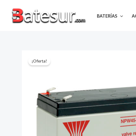
Ir
al
BATERÍAS
A
contenido
¡Oferta!