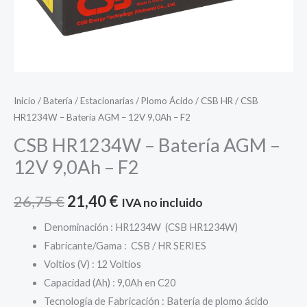
Inicio
/
Batería
/
Estacionarias
/
Plomo Ácido
/
CSB HR
/ CSB
HR1234W – Batería AGM – 12V 9,0Ah – F2
CSB HR1234W – Batería AGM –
12V 9,0Ah – F2
El
El
26,75
€
21,40
€
IVA no incluido
precio
precio
Denominación : HR1234W (CSB HR1234W)
Fabricante/Gama : CSB / HR SERIES
original
actual
Voltios (V) : 12 Voltios
era:
es:
Capacidad (Ah) : 9,0Ah en C20
Tecnología de Fabricación : Batería de plomo ácido