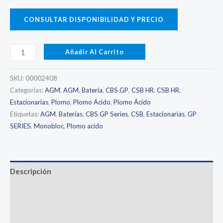
CONSULTAR DISPONIBILIDAD Y PRECIO
CSB
Añadir Al Carrito
HR1234W
-
SKU:
00002408
Batería
Categorías:
AGM
,
AGM
,
Batería
,
CBS GP
,
CSB HR
,
CSB HR
,
Estacionarias
,
Plomo
,
Plomo Ácido
,
Plomo Ácido
AGM
Etiquetas:
AGM
,
Baterías
,
CBS GP Series
,
CSB
,
Estacionarias
,
GP
-
SERIES
,
Monobloc
,
Plomo acido
12V
9,0Ah
-
F2
Descripción
cantidad
Información adicional
Valoraciones (0)