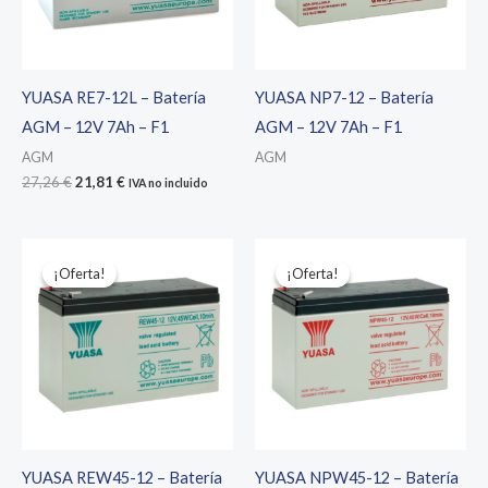
YUASA RE7-12L – Batería
YUASA NP7-12 – Batería
AGM – 12V 7Ah – F1
AGM – 12V 7Ah – F1
AGM
AGM
El
El
27,26
€
21,81
€
IVA no incluido
precio
precio
original
actual
era:
es:
27,26 €.
21,81 €.
¡Oferta!
¡Oferta!
¡Oferta!
¡Oferta!
YUASA REW45-12 – Batería
YUASA NPW45-12 – Batería