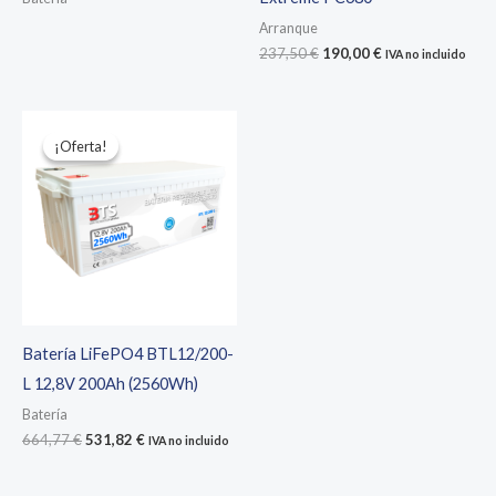
Arranque
El
El
237,50
€
190,00
€
IVA no incluido
precio
precio
original
actual
era:
es:
237,50 €.
190,00 €.
¡Oferta!
¡Oferta!
Batería LiFePO4 BTL12/200-
L 12,8V 200Ah (2560Wh)
Batería
El
El
664,77
€
531,82
€
IVA no incluido
precio
precio
original
actual
era:
es: