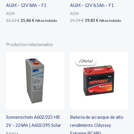
AGM – 12V 8Ah – F1
AGM – 12V 8,5Ah – F1
AGM
AGM
El
El
El
El
32,33
€
25,86
€
24,79
€
19,83
€
IVA no incluido
IVA no incluido
precio
precio
precio
precio
original
actual
original
actual
era:
es:
era:
es:
32,33 €.
25,86 €.
24,79 €.
19,83 €.
Productos relacionados
¡Oferta!
¡Oferta!
Sonnenschein A602/225 HB
Batería de arranque de alto
2V – 224Ah | A602/295 Solar
rendimiento Odyssey
Extreme PC680
Batería