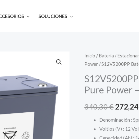
origina
era:
CCESORIOS
SOLUCIONES
340,30 
Inicio
/
Batería
/
Estacionar
Power
/ S12V5200PP Bate
S12V5200PP B
Pure Power 
El
340,30
€
272,2
precio
Denominación : Sp
Voltios (V) : 12 Vol
origina
Capacidad (Ah) : 