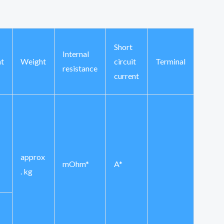
Short
Internal
t
Weight
circuit
Terminal
resistance
current
approx
mOhm*
A*
. kg