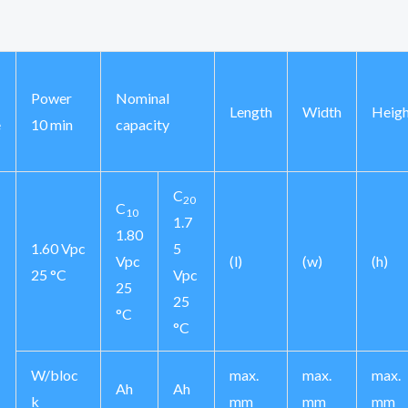
Power
Nominal
Length
Width
Heigh
e
10 min
capacity
C
20
C
10
1.7
1.80
1.60 Vpc
5
Vpc
(l)
(w)
(h)
25 °C
Vpc
25
25
°C
°C
W/bloc
max.
max.
max.
Ah
Ah
k
mm
mm
mm