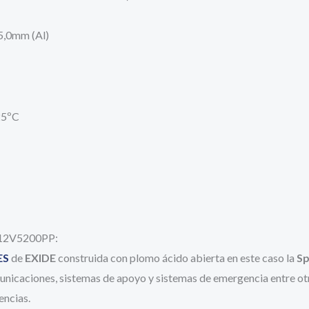
5,0mm (Al)
 25ºC
 S12V5200PP:
ES
de
EXIDE
construida con plomo ácido abierta en este caso la
Sp
omunicaciones, sistemas de apoyo y sistemas de emergencia entre o
encias.