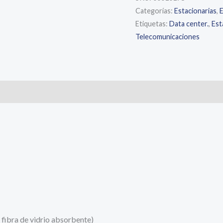
Categorías:
Estacionarias
,
E
Sprinter®
Etiquetas:
Data center.
,
Est
Pure
Telecomunicaciones
Power
-
12V
148Ah
s (0)
cantidad
fibra de vidrio absorbente)