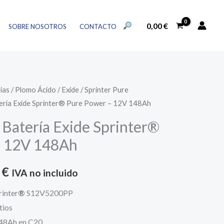
Exide
l
actual
Sprinter®
BUSCAR:
es:
0,00
€
SOBRE NOSOTROS
CONTACTO
Pure
BOTÓN DE BÚSQUEDA
€.
272,24 €.
Power
-
12V
ias
/
Plomo Ácido
/
Exide
/
Sprinter Pure
148Ah
ría Exide Sprinter® Pure Power – 12V 148Ah
cantidad
atería Exide Sprinter®
– 12V 148Ah
El
4
€
IVA no incluido
precio
rinter
®
S12V5200PP
tios
l
actual
148Ah en C20