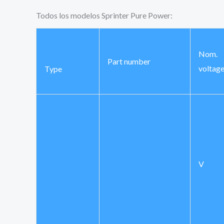
Todos los modelos Sprinter Pure Power:
Nom.
Part number
voltag
Type
V