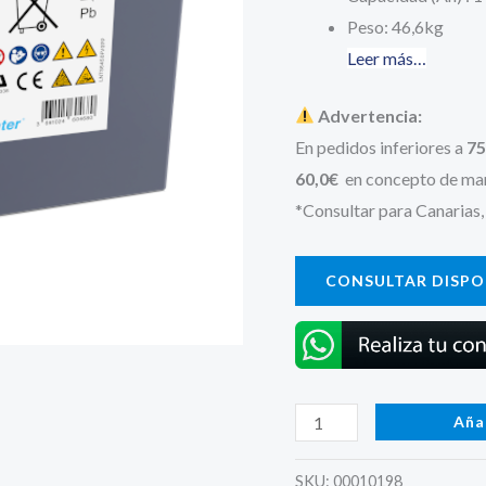
era:
Peso: 46,6kg
Leer más…
340,30 
Advertencia:
En pedidos inferiores a
75
60,0€
en concepto de man
*Consultar para Canarias,
CONSULTAR DISPON
S12V5200PP
Aña
Batería
Exide
SKU:
00010198