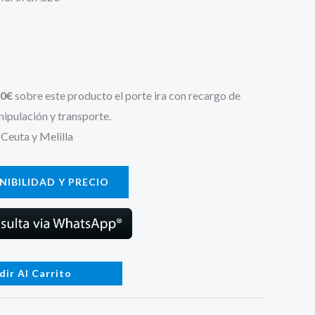
es:
€.
272,24 €.
0€
sobre este producto el porte ira con recargo de
ipulación y transporte.
 Ceuta y Melilla
IBILIDAD Y PRECIO
dir Al Carrito