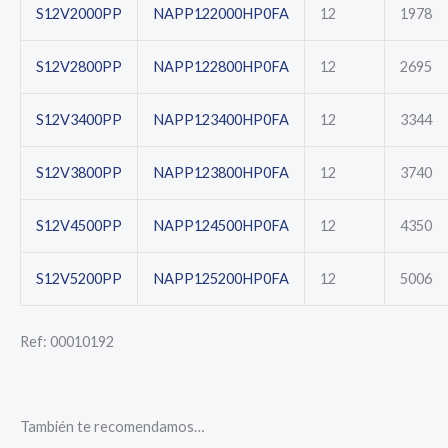
S12V2000PP
NAPP122000HP0FA
12
1978
S12V2800PP
NAPP122800HP0FA
12
2695
S12V3400PP
NAPP123400HP0FA
12
3344
S12V3800PP
NAPP123800HP0FA
12
3740
S12V4500PP
NAPP124500HP0FA
12
4350
S12V5200PP
NAPP125200HP0FA
12
5006
Ref: 00010192
También te recomendamos…