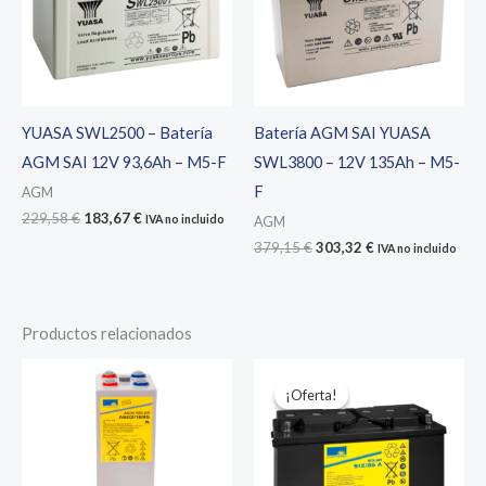
YUASA SWL2500 – Batería
Batería AGM SAI YUASA
AGM SAI 12V 93,6Ah – M5-F
SWL3800 – 12V 135Ah – M5-
F
AGM
El
El
229,58
€
183,67
€
IVA no incluido
AGM
precio
precio
El
El
379,15
€
303,32
€
IVA no incluido
original
actual
precio
precio
era:
es:
original
actual
229,58 €.
183,67 €.
era:
es:
379,15 €.
303,32 €.
Productos relacionados
¡Oferta!
¡Oferta!