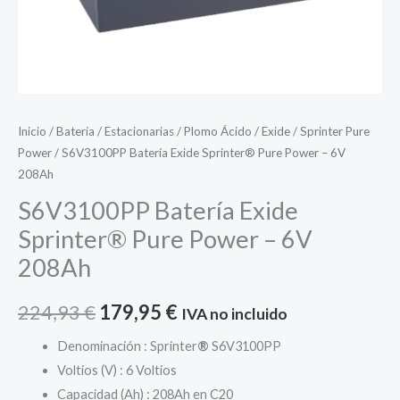
Inicio
/
Batería
/
Estacionarias
/
Plomo Ácido
/
Exide
/
Sprinter Pure
Power
/ S6V3100PP Batería Exide Sprinter® Pure Power – 6V
208Ah
S6V3100PP Batería Exide
Sprinter® Pure Power – 6V
208Ah
El
El
224,93
€
179,95
€
IVA no incluido
precio
precio
Denominación : Sprinter
®
S6V3100PP
Voltios (V) : 6 Voltios
original
actual
Capacidad (Ah) : 208Ah en C20