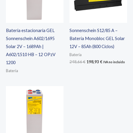
Batería estacionaria GEL
Sonnenschein S12/85 A –
Sonnenschein A602/1695
Batería Monobloc GEL Solar
Solar 2V – 1689Ah |
12V – 85Ah (800 Ciclos)
A602/1510 HB – 12 OPzV
Batería
El
El
248,66
€
198,93
€
1200
IVA no incluido
precio
precio
Batería
original
actual
era:
es:
248,66 €.
198,93 €.