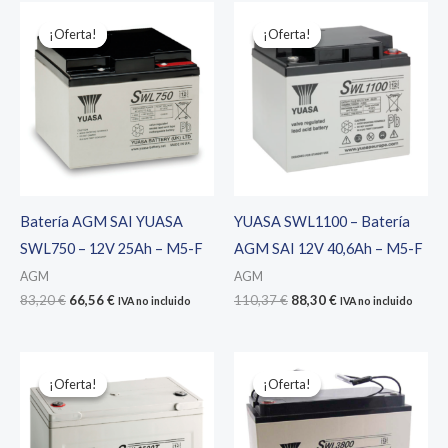
¡Oferta!
¡Oferta!
¡Oferta!
¡Oferta!
Batería AGM SAI YUASA
YUASA SWL1100 – Batería
SWL750 – 12V 25Ah – M5-F
AGM SAI 12V 40,6Ah – M5-F
AGM
AGM
El
El
El
El
83,20
€
66,56
€
110,37
€
88,30
€
IVA no incluido
IVA no incluido
precio
precio
precio
precio
original
actual
original
actual
era:
es:
era:
es:
83,20 €.
66,56 €.
110,37 €.
88,30 €.
¡Oferta!
¡Oferta!
¡Oferta!
¡Oferta!