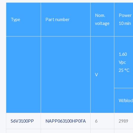
Nom.
Power
Type
Part number
voltage
10 min
1.60
Vpc
25 °C
V
W/bloc
S6V3100PP
NAPP063100HP0FA
6
2989