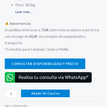
era:
es:
Peso: 30,5kg
Leer más…
224,93 €.
179,95 €.
Advertencia:
En pedidos inferiores a
750€
sobre este producto el porte ira
con recargo de
60,0€
en concepto de manipulación y
transporte.
*Consultar para Canarias, Ceuta y Melilla
CONSULTAR DISPONIBILIDAD Y PRECIO
S6V3100PP
Añadir Al Carrito
Batería
Exide
SKU:
00010192