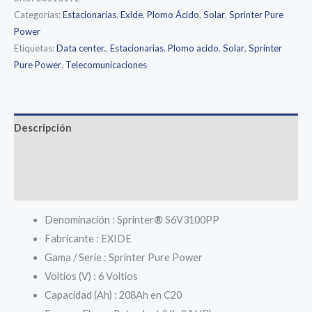
Sprinter®
Categorías:
Estacionarias
,
Exide
,
Plomo Ácido
,
Solar
,
Sprinter Pure
Power
Pure
Etiquetas:
Data center.
,
Estacionarias
,
Plomo acido
,
Solar
,
Sprinter
Power
Pure Power
,
Telecomunicaciones
-
6V
208Ah
cantidad
Descripción
Información adicional
Valoraciones (0)
Denominación : Sprinter
®
S6V3100PP
Fabricante : EXIDE
Gama / Serie : Sprinter Pure Power
Voltios (V) : 6 Voltios
Capacidad (Ah) : 208Ah en C20