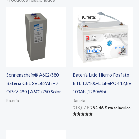
¡Oferta!
¡Oferta!
Sonnenschein® A602/580
Batería Litio Hierro Fosfato
Batería GEL 2V 582Ah – 7
BTL 12/100-L LiFePO4 12,8V
OPzV 490 | A602/750 Solar
100Ah (1280Wh)
Batería
Batería
El
El
318,07
€
254,46
€
IVA no incluido
precio
precio
original
actual
Valorado
era:
es:
con
5.00
318,07 €.
254,46 €.
de 5