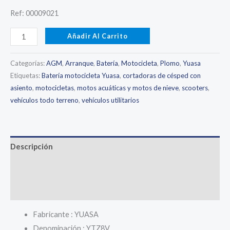
Ref: 00009021
Batería
Añadir Al Carrito
motocicleta
de
Categorías:
AGM
,
Arranque
,
Batería
,
Motocicleta
,
Plomo
,
Yuasa
Alto
Etiquetas:
Batería motocicleta Yuasa
,
cortadoras de césped con
asiento
,
motocicletas
,
motos acuáticas y motos de nieve
,
scooters
,
rendimiento
vehículos todo terreno
,
vehículos utilitarios
YUASA
YTZ8V
cantidad
Descripción
Información adicional
Valoraciones (0)
Fabricante : YUASA
Denominación : YTZ8V