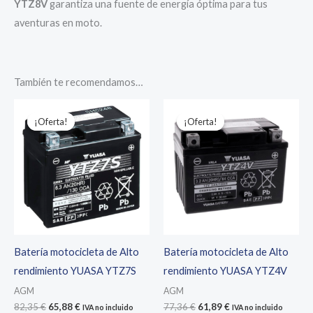
YTZ8V
garantiza una fuente de energía óptima para tus
aventuras en moto.
También te recomendamos…
¡Oferta!
¡Oferta!
¡Oferta!
¡Oferta!
Batería motocicleta de Alto
Batería motocicleta de Alto
rendimiento YUASA YTZ7S
rendimiento YUASA YTZ4V
AGM
AGM
El
El
El
El
82,35
€
65,88
€
77,36
€
61,89
€
IVA no incluido
IVA no incluido