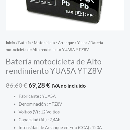
Inicio
/
Batería
/
Motocicleta
/
Arranque
/
Yuasa
/ Batería
motocicleta de Alto rendimiento YUASA YTZ8V
Batería motocicleta de Alto
rendimiento YUASA YTZ8V
El
El
86,60
€
69,28
€
IVA no incluido
precio
precio
Fabricante : YUASA
Denominación : YTZ8V
original
actual
Voltios (V) : 12 Voltios
era:
es:
Capacidad (Ah) : 7,4Ah
Intensidad de Arranque en Frío (CCA) : 120A