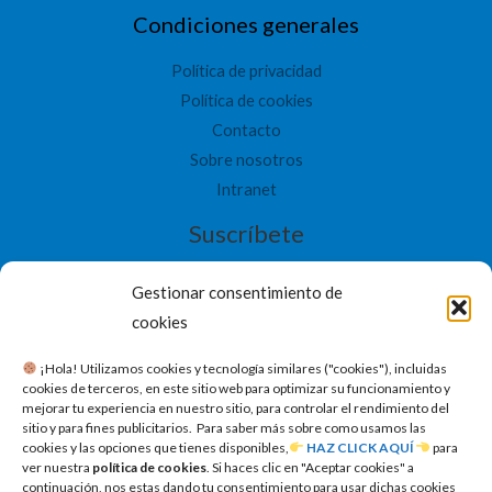
Condiciones generales
Política de privacidad
Política de cookies
Contacto
Sobre nosotros
Intranet
Suscríbete
Gestionar consentimiento de
cookies
SUSCRIBETE
​ ¡Hola! Utilizamos cookies y tecnología similares ("cookies"), incluidas
cookies de terceros, en este sitio web para optimizar su funcionamiento y
mejorar tu experiencia en nuestro sitio, para controlar el rendimiento del
sitio y para fines publicitarios. Para saber más sobre como usamos las
cookies y las opciones que tienes disponibles,
HAZ CLICK AQUÍ
para
ver nuestra
política de cookies
. Si haces clic en "Aceptar cookies" a
continuación, nos estas dando tu consentimiento para usar dichas cookies